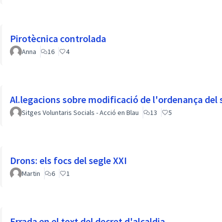
Pirotècnica controlada
Anna
16
4
Al.legacions sobre modificació de l'ordenança del 
Sitges Voluntaris Socials - Acció en Blau
13
5
Drons: els focs del segle XXI
Martin
6
1
Errada en el text del decret d'alcaldia