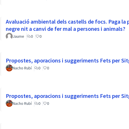
Avaluació ambiental dels castells de focs. Paga la p
negre nit a canvi de fer mal a persones i animals?
Jaume
0
0
Propostes, aporacions i suggeriments Fets per Sit
Nacho Rubí
0
0
Propostes, aporacions i suggeriments Fets per Sit
Nacho Rubí
0
0