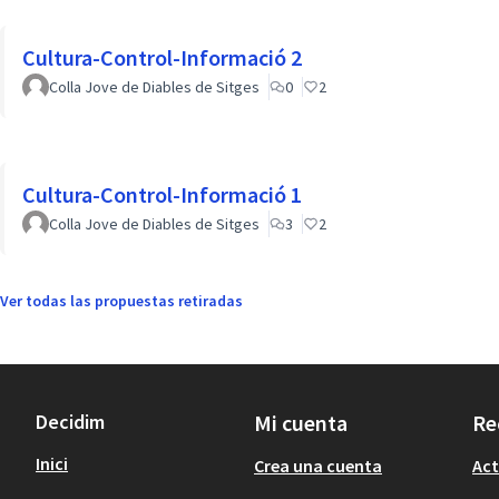
Cultura-Control-Informació 2
Colla Jove de Diables de Sitges
0
2
Cultura-Control-Informació 1
Colla Jove de Diables de Sitges
3
2
Ver todas las propuestas retiradas
Decidim
Mi cuenta
Re
Inici
Crea una cuenta
Act