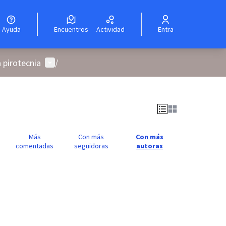
Ayuda
Encuentros
Actividad
Entra
Menú de usuario
a pirotecnia
/
Más
Con más
Con más
comentadas
seguidoras
autoras