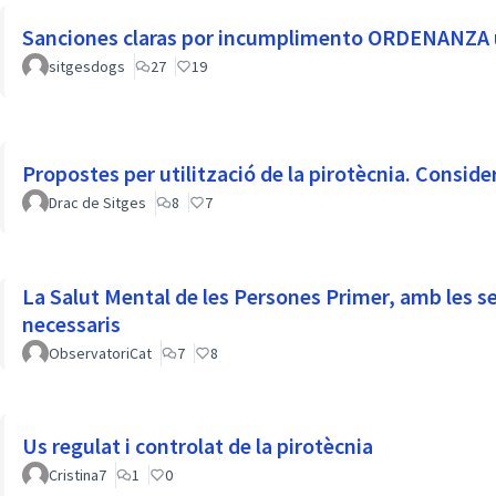
Sanciones claras por incumplimento ORDENANZA us
sitgesdogs
27
19
Propostes per utilització de la pirotècnia. Conside
Drac de Sitges
8
7
La Salut Mental de les Persones Primer, amb les
necessaris
ObservatoriCat
7
8
Us regulat i controlat de la pirotècnia
Cristina7
1
0