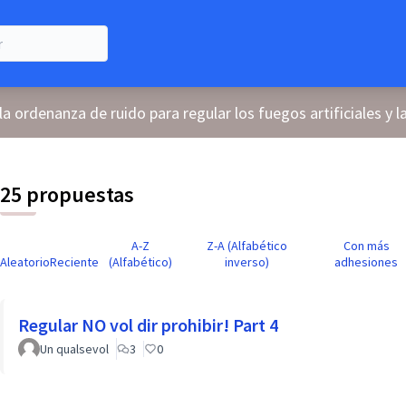
la ordenanza de ruido para regular los fuegos artificiales y l
25 propuestas
A-Z
Z-A (Alfabético
Con más
Aleatorio
Reciente
(Alfabético)
inverso)
adhesiones
Regular NO vol dir prohibir! Part 4
Un qualsevol
3
0