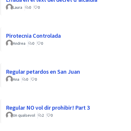
Laura
0
0
Pirotecnia Controlada
Andrea
0
0
Regular petardos en San Juan
Ana
0
0
Regular NO vol dir prohibir! Part 3
Un qualsevol
2
0