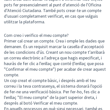
pots fer presencialment al punt d'atenció de l'Oficina
d’Atenció Ciutadana. També pots crear-te un compte
d'usuari completament verificat, en cas que vulguis
utilitzar la plataforma.
Com creo i verifico el meu compte?
Primer cal crear un compte. Crea i omple les dades que
demanen. És un requisit marcar la casella d'acceptació
de les condicions d'ús. Creant un nou compte t’arribarà
un correu electrònic a l'adreça que hagis especificat, i
hauràs de fer clic a l'enllaç que conté (l'enllaç que posa
"Confirmar el meu compte") per acabar de crear aquest
compte.
Un cop creat el compte bàsic, i després amb el teu
correu i la teva contrasenya, el sistema donarà l'opció
de fer-ne una verificació bàsica. Per fer-ho, fes clic a
l'enllaç "El meu compte" de la part superior dreta, i
després al botó Verificar el meu compte.
En aquells processos en què sigui necessari, també es