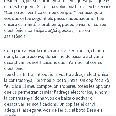
residència, per si el problema fos en aquest pas, que és
el més freqüent. Si no s'ha solucionat, reviseu la secció
"Com creo i verifico el meu compte?", per assegurar-
vos que esteu seguint els passos adequadament. Si
encara es manté el problema, podeu enviar un correu
electrònic a participacio@sitges.cat, i rebreu
assistència.
Com puc canviar la meva adreça electrònica, el meu
nom, la contrasenya, donar-me de baixa o activar o
desactivar les notificacions que m'arriben al correu
electrònic?
Feu clic a Entra, introduïu la vostra adreça electrònica i
la contrasenya, i premeu el botó Entra. Un cop fet això,
feu clic a El meu compte, on trobareu totes les opcions
que us permetran canviar l'adreça electrònica, el nom,
la contrasenya, donar-vos de baixa o activar o
desactivar les notificacions. Un cop fet el canvi
adequat, assegureu-vos de fer clic al botó Desa els
canvis.