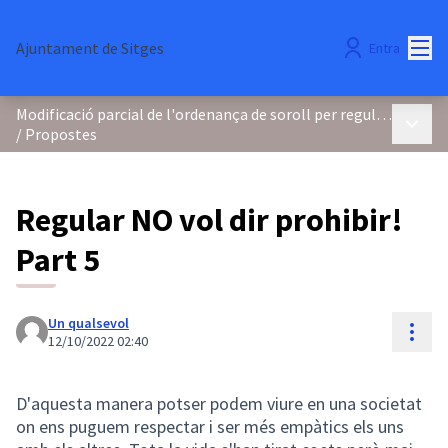
Menú
Ajuntament de Sitges
Entra
Modificació parcial de l'ordenança de soroll per regular els focs d'artifici i la pirotècnia
Menú p
/
Propostes
Regular NO vol dir prohibir!
Part 5
Un qualsevol
Cont
12/10/2022 02:40
D'aquesta manera potser podem viure en una societat
on ens puguem respectar i ser més empàtics els uns