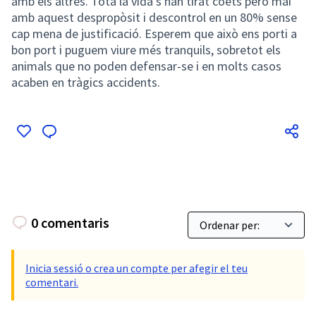
amb els altres. Tota la vida s'han tirat coets però mai
amb aquest despropòsit i descontrol en un 80% sense
cap mena de justificació. Esperem que això ens porti a
bon port i puguem viure més tranquils, sobretot els
animals que no poden defensar-se i en molts casos
acaben en tràgics accidents.
0 comentaris
Inicia sessió o crea un compte per afegir el teu
comentari.