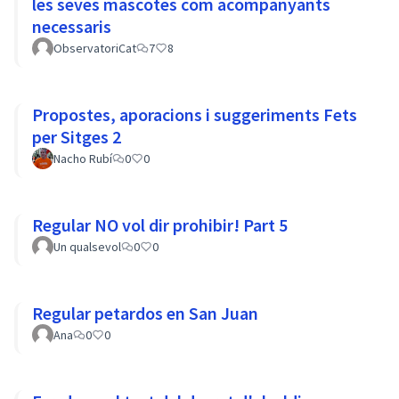
les seves mascotes com acompanyants
necessaris
ObservatoriCat
7
8
Propostes, aporacions i suggeriments Fets
per Sitges 2
Nacho Rubí
0
0
Regular NO vol dir prohibir! Part 5
Un qualsevol
0
0
Regular petardos en San Juan
Ana
0
0