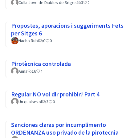
Colla Jove de Diables de Sitges
3
2
Propostes, aporacions i suggeriments Fets
per Sitges 6
Nacho Rubí
0
0
Pirotècnica controlada
Anna
16
4
Regular NO vol dir prohibir! Part 4
Un qualsevol
3
0
Sanciones claras por incumplimento
ORDENANZA uso privado de la pirotecnia