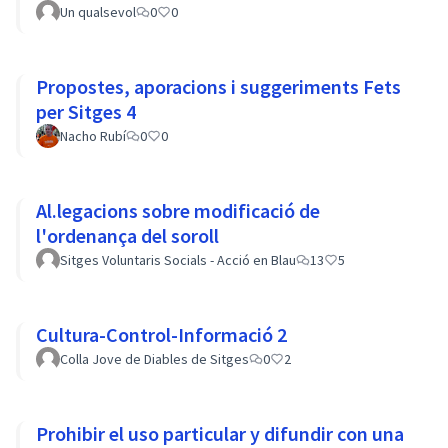
Un qualsevol
0
0
Propostes, aporacions i suggeriments Fets
per Sitges 4
Nacho Rubí
0
0
Al.legacions sobre modificació de
l'ordenança del soroll
Sitges Voluntaris Socials - Acció en Blau
13
5
Cultura-Control-Informació 2
Colla Jove de Diables de Sitges
0
2
Prohibir el uso particular y difundir con una