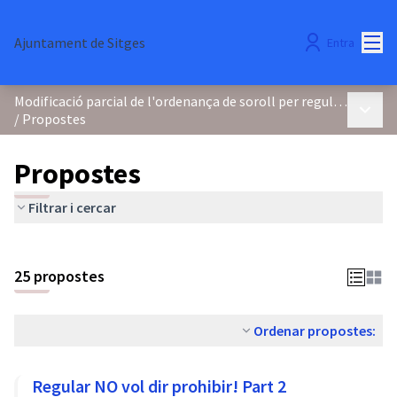
Menú
Ajuntament de Sitges
Entra
Modificació parcial de l'ordenança de soroll per regular els focs d'artifici i la pirotècnia
Menú p
/
Propostes
Propostes
Filtrar i cercar
25 propostes
Ordenar propostes:
Regular NO vol dir prohibir! Part 2