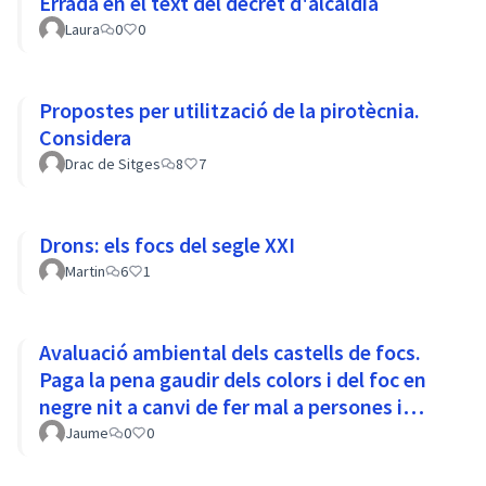
Errada en el text del decret d'alcaldia
Laura
0
0
Propostes per utilització de la pirotècnia.
Considera
Drac de Sitges
8
7
Drons: els focs del segle XXI
Martin
6
1
Avaluació ambiental dels castells de focs.
Paga la pena gaudir dels colors i del foc en
negre nit a canvi de fer mal a persones i
animals?
Jaume
0
0