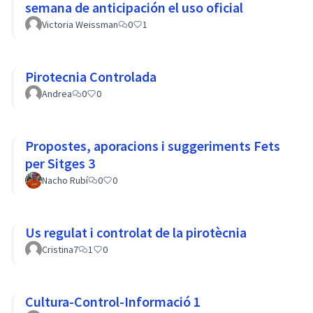
semana de anticipación el uso oficial
Victoria Weissman
0
1
Pirotecnia Controlada
Andrea
0
0
Propostes, aporacions i suggeriments Fets
per Sitges 3
Nacho Rubí
0
0
Us regulat i controlat de la pirotècnia
Cristina7
1
0
Cultura-Control-Informació 1