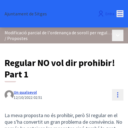
Menú
Ajuntament de Sitges
Entra
Modificació parcial de l'ordenança de soroll per regular els focs d'artifici i la pirotècnia
Menú p
/
Propostes
Regular NO vol dir prohibir!
Part 1
Un qualsevol
Cont
12/10/2022 02:51
La meva proposta no és prohibir, però SI regular en el
que s'ha convertit un gran problema de convivència. No