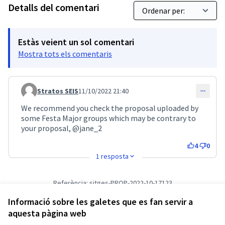
Detalls del comentari
Estàs veient un sol comentari
Mostra tots els comentaris
Stratos SEIS
11/10/2022 21:40
Comentari 3017 (respon al comentari 3008)
We recommend you check the proposal uploaded by
some Festa Major groups which may be contrary to
your proposal,
@jane_2
4
0
1 resposta
Referència: sitges-PROP-2022-10-17123
Versió 1
(de 1)
veure altres versions
Informació sobre les galetes que es fan servir a
Verifica l'empremta digital
aquesta pàgina web