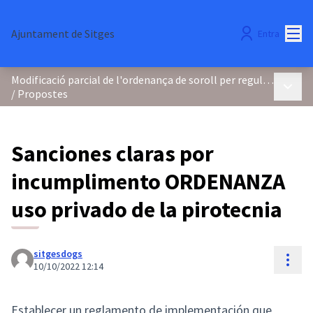
Menú
Ajuntament de Sitges
Entra
Modificació parcial de l'ordenança de soroll per regular els focs d'artifici i la pirotècnia
Menú p
/
Propostes
Sanciones claras por
incumplimento ORDENANZA
uso privado de la pirotecnia
sitgesdogs
Cont
10/10/2022 12:14
Establecer un reglamento de implementación que