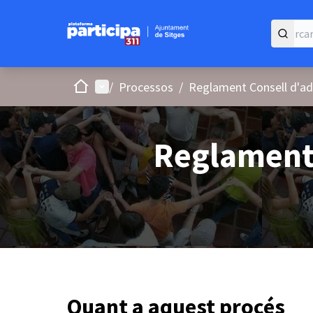
Inici
Menú principal
/
Processos
/
Reglament Consell d'ad
Reglament 
Quant a aquest procés