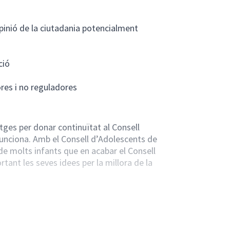
opinió de la ciutadania potencialment
ció
ores i no reguladores
itges per donar continuïtat al Consell
funciona. Amb el Consell d’Adolescents de
e molts infants que en acabar el Consell
rtant les seves idees per la millora de la
e diàleg propi i amb l’Ajuntament de
s vol donar resposta a aquesta necessitat i