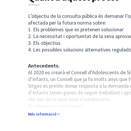
L’objectiu de la consulta pública és demanar l’
afectada per la futura norma sobre:
1. Els problemes que es pretenen solucionar
2. La necessitat i oportunitat de la seva aprova
3. Els objectius
4. Les possibles solucions alternatives regulad
Antecedents.
Al 2020 es crearà el Consell d’Adolescents de S
d’infants, un Consell que ja fa molts anys que 
Sitges es pretén donar resposta a la demanda d
d’Infants tenen ganes de seguir treballant i apo
vila des de la seva visió d’adolescents.
Problemes a solucionar.
Ara mateix els adolescents no tenen un espai d
Més informació
Sitges. És per això que el Consell d’Adolescent
poder afiançar el vincle amb aquest col·lectiu.