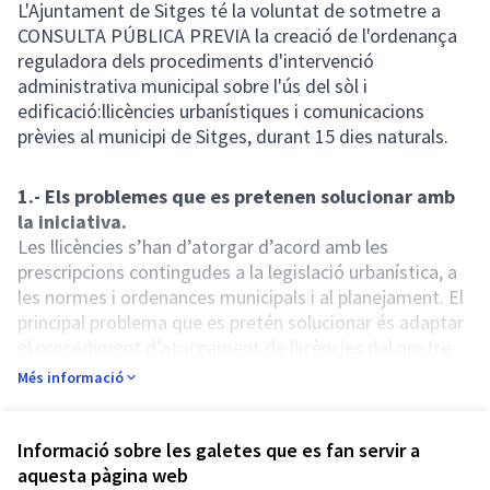
L'Ajuntament de Sitges té la voluntat de sotmetre a
CONSULTA PÚBLICA PREVIA la creació de l'ordenança
reguladora dels procediments d'intervenció
administrativa municipal sobre l'ús del sòl i
edificació:llicències urbanístiques i comunicacions
prèvies al municipi de Sitges, durant 15 dies naturals.
1.- Els problemes que es pretenen solucionar amb
la iniciativa.
Les llicències s’han d’atorgar d’acord amb les
prescripcions contingudes a la legislació urbanística, a
les normes i ordenances municipals i al planejament. El
principal problema que es pretén solucionar és adaptar
el procediment d’atorgament de llicències del nostre
municipi al marc legal establert actualment.
Més informació
Amb la redacció i implantació d’aquesta ordenança
reguladora s’agilitzarà la tramitació de les diferents
obres que porten a terme els particulars, evitant traves
Informació sobre les galetes que es fan servir a
Referència: sitges-PART-2023-01-1001
innecessàries, millorant l’eficiència de l’actuació de
aquesta pàgina web