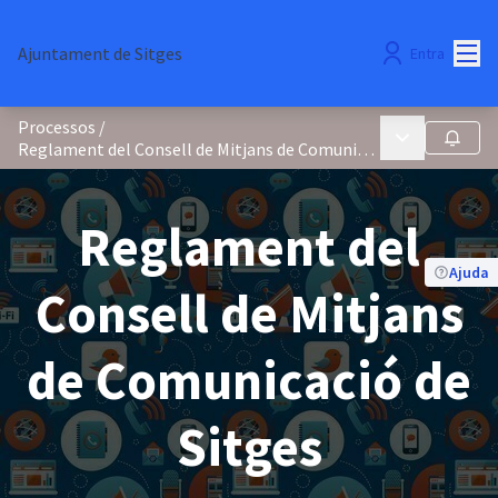
Menú
Ajuntament de Sitges
Entra
Processos
/
Menú principa
Seguir
Reglament del Consell de Mitjans de Comunicació de Sitges
Reglament del
Ajuda
Consell de Mitjans
de Comunicació de
Sitges