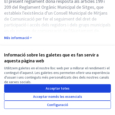
El present reglament dóna resposta als articles 199 i
209 del Reglament Orgànic Municipal de Sitges, que
estableix l'existència d'un Consell Municipal de Mitjans
de Comunicació per fer el seguiment del dret de
participació i accés dels regidors i dels grups municipals
en els mitjans de comunicació de l'Ajuntament de
Sitges.
Més informació
Més enllà d'aquesta funció específica, a través del
mateix s'estableix l'òrgan que enllaça la gestió directa i
quotidiana dels mitjans de comunicació públics amb el
Informació sobre les galetes que es fan servir a
Referència: sitges-PART-2022-06-776
Ple municipal, per complir els preceptes de la Llei
aquesta pàgina web
22/2005, de 29 de desembre, de Comunicació
Utilitzem galetes en el nostre lloc web per a millorar el rendiment i el
Termes i condicions d'ús
Audiovisual de Catalunya. Aquest reglament es
contingut d'aquest. Les galetes ens permeten oferir una experiència
Configuració de les galetes
d'usuari i uns continguts més personalitzats des dels nostres canals
complementa amb el reglament específic de
Català
de xarxes socials.
Triar la llengua
Elegir el idioma
Choose language
Choisir la langue
Sprache wähl
funcionament i organització dels mitjans municipals de
Acceptar totes
l'Ajuntament de Sitges.
3. Necessitat i oportunitat.
Acceptar només les essencials
El Consell Municipal de Mitjans de Comunicació de
Amb llicènc
(Enllaç exte
Configuració
(Enllaç extern)
Sitges és un òrgan de participació sectorial de
Web creada amb
programari lliure
.
(Enllaç extern)
l’Ajuntament de Sitges que, a partir dels preceptes del