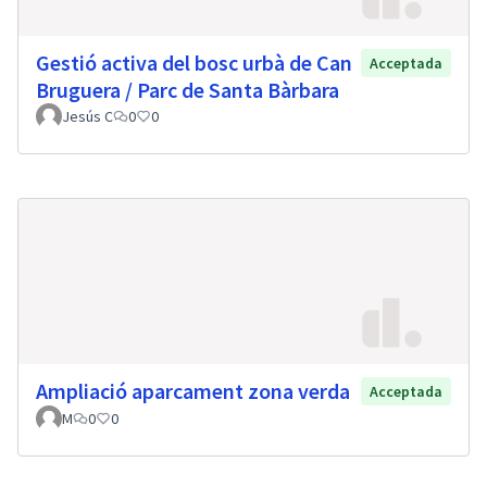
Gestió activa del bosc urbà de Can
Acceptada
Bruguera / Parc de Santa Bàrbara
Jesús C
0
0
Ampliació aparcament zona verda
Acceptada
M
0
0