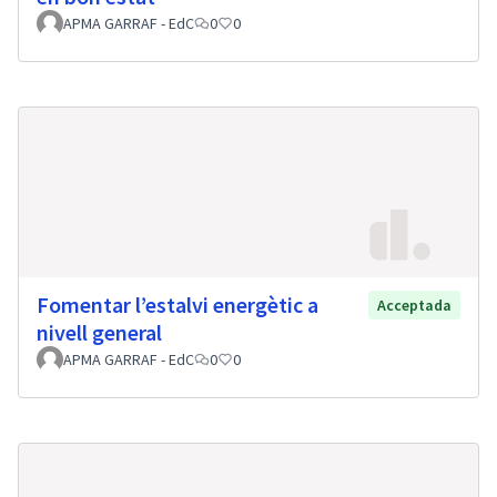
APMA GARRAF - EdC
0
0
Fomentar l’estalvi energètic a
Acceptada
nivell general
APMA GARRAF - EdC
0
0