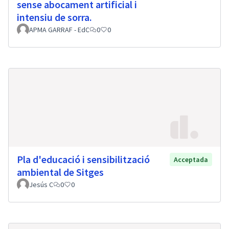
sense abocament artificial i
intensiu de sorra.
APMA GARRAF - EdC
0
0
Pla d'educació i sensibilització
Acceptada
ambiental de Sitges
Jesús C
0
0