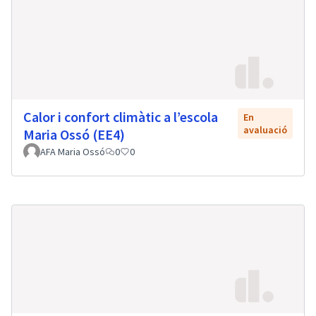
Calor i confort climàtic a l’escola
En
avaluació
Maria Ossó (EE4)
AFA Maria Ossó
0
0