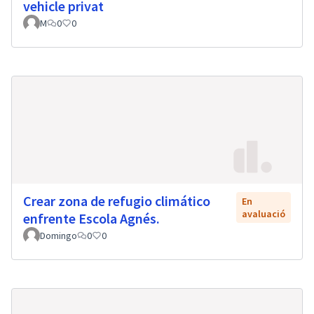
vehicle privat
M
0
0
Crear zona de refugio climático
En
avaluació
enfrente Escola Agnés.
Domingo
0
0