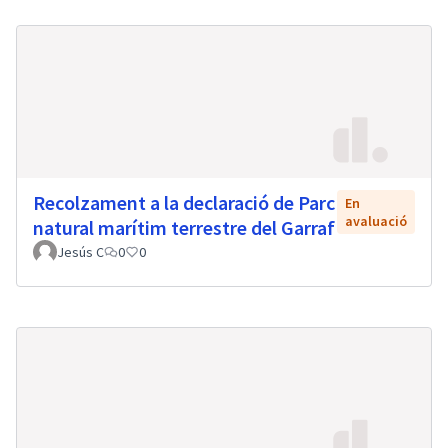
Recolzament a la declaració de Parc
En
avaluació
natural marítim terrestre del Garraf
Jesús C
0
0