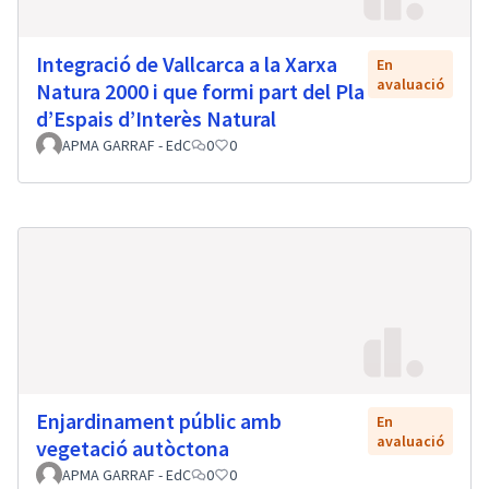
Integració de Vallcarca a la Xarxa
En
avaluació
Natura 2000 i que formi part del Pla
d’Espais d’Interès Natural
APMA GARRAF - EdC
0
0
Enjardinament públic amb
En
avaluació
vegetació autòctona
APMA GARRAF - EdC
0
0