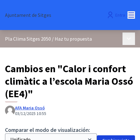
Menú
Ajuntament de Sitges
Entra
Menú p
Pla Clima Sitges 2050
/
Haz tu propuesta
Cambios en "Calor i confort
climàtic a l’escola Maria Ossó
(EE4)"
AFA Maria Ossó
03/12/2025 10:55
Comparar el modo de visualización: