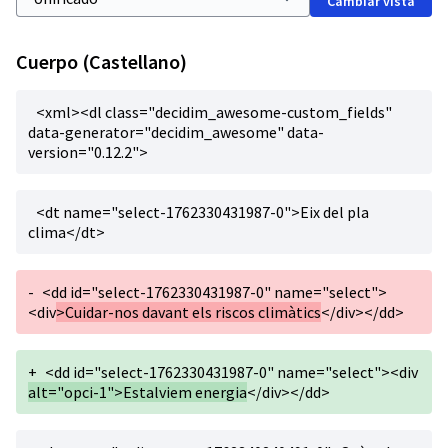
Cambiar vista
Cuerpo (Castellano)
<xml><dl class="decidim_awesome-custom_fields"
data-generator="decidim_awesome" data-
version="0.12.2">
<dt name="select-1762330431987-0">Eix del pla
clima</dt>
-
<dd id="select-1762330431987-0" name="select">
<div
>Cuidar-nos davant els riscos climàtics
</div></dd>
+
<dd id="select-1762330431987-0" name="select"><div
alt="opci-1">Estalviem energia
</div></dd>