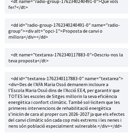
<dt name="radio-group-1762340240491-0">Què vols
fer?</dt>
<dd id="radio-group-1762340240491-0" name="radio-
group"><div alt="opci-1">Proposta de canvi o
millora</div></dd>
<dt name="textarea-1762340117883-0">Descriu-nos la
teva proposta</dt>
<dd id="textarea-1762340117883-0" name="textarea">
<div>Des de l’AFA Maria Ossó demanem incloure a
l’Escola Maria Ossó dins de l’Acció EE4, per garantir que
TOTES les escoles de Sitges millorin la seva eficiència
energètica i confort climàtic. També sol·licitem que les
primeres intervencions de rehabilitació energètica
s’iniciin de cara al proper curs 2026-2027 ja que els efectes
del canvi climàtic són cada cop més extrems i les nenes i
nens són població especialment vulnerable.</div></dd>