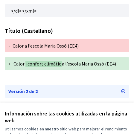
</dl></xml>
Título (Castellano)
-
Calor a l’escola Maria Ossó (EE4)
+
Calor
i confort climàtic
a l’escola Maria Ossó (EE4)
Versión 2 de 2
Versión 1 de 2
Información sobre las cookies utilizadas en la página
web
Utilizamos cookies en nuestro sitio web para mejorar el rendimiento
Términos y condiciones de uso