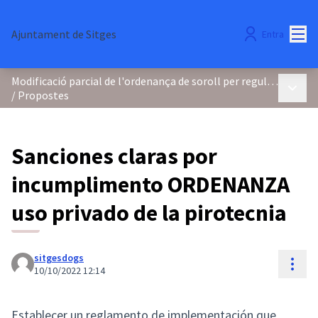
Menú
Ajuntament de Sitges
Entra
Modificació parcial de l'ordenança de soroll per regular els focs d'artifici i la pirotècnia
Menú p
/
Propostes
Sanciones claras por
incumplimento ORDENANZA
uso privado de la pirotecnia
sitgesdogs
Cont
10/10/2022 12:14
Establecer un reglamento de implementación que