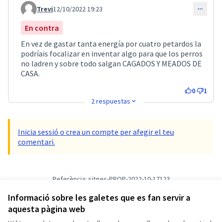
Trevi
12/10/2022 19:23
Comentari 3039
En contra
En vez de gastar tanta energía por cuatro petardos la
podríais focalizar en inventar algo para que los perros
no ladren y sobre todo salgan CAGADOS Y MEADOS DE
CASA.
0
1
2 respuestas
Inicia sessió o crea un compte per afegir el teu
comentari.
Referència: sitges-PROP-2022-10-17123
Versió 1
(de 1)
veure altres versions
Informació sobre les galetes que es fan servir a
Verifica l'empremta digital
aquesta pàgina web