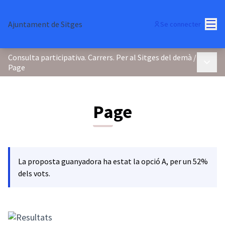
Menu
Ajuntament de Sitges
Se connecter
Consulta participativa. Carrers. Per al Sitges del demà
/
Menu p
Page
Page
La proposta guanyadora ha estat la opció A, per un 52%
dels vots.