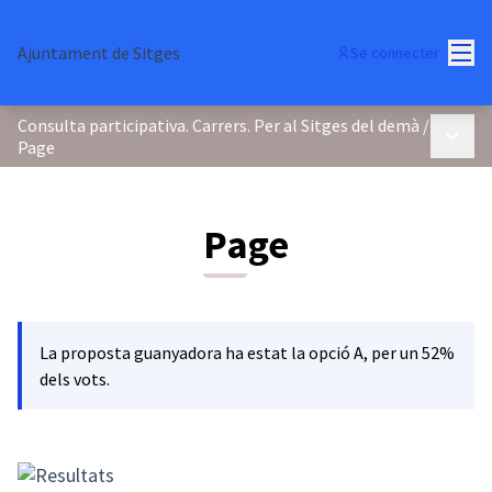
Menu
Ajuntament de Sitges
Se connecter
Consulta participativa. Carrers. Per al Sitges del demà
/
Menu p
Page
Page
La proposta guanyadora ha estat la opció A, per un 52%
dels vots.