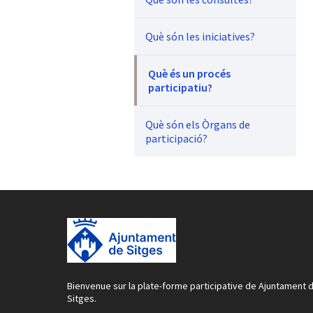
Què són les iniciatives?
Què és un procés
participatiu?
Què són els Òrgans de
participació?
Bienvenue sur la plate-forme participative de Ajuntament 
Sitges.