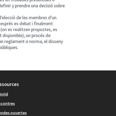
 definir y prendre una decisió sobre
d'elecció de les membres d'un
esprés es debat i finalment
 (on es realitzen propostes, es
 disponible), un procés de
d'un reglament o norma, el disseny
públiques.
ssources
ivité
ncontres
nées ouvertes