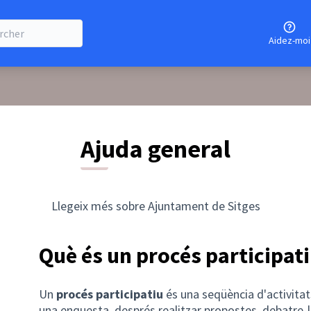
Aidez-moi
Ajuda general
Llegeix més sobre Ajuntament de Sitges
Què és un procés participat
Un
procés participatiu
és una seqüència d'activitats
una enquesta, després realitzar propostes, debatre-l