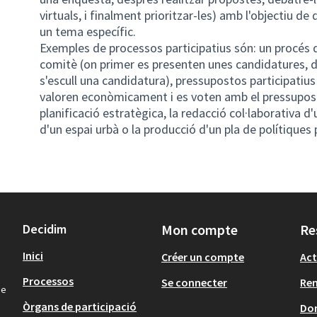
virtuals, i finalment prioritzar-les) amb l'objectiu de
un tema específic.
Exemples de processos participatius són: un procés 
comitè (on primer es presenten unes candidatures, d
s'escull una candidatura), pressupostos participatius
valoren econòmicament i es voten amb el pressupost
planificació estratègica, la redacció col·laborativa 
d'un espai urbà o la producció d'un pla de polítiques 
Decidim
Mon compte
Re
Inici
Créer un compte
Act
Processos
Se connecter
Re
de
Òrgans de participació
Don