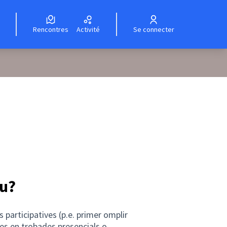
Rencontres
Activité
Se connecter
iu?
 participatives (p.e. primer omplir
es en trobades presencials o