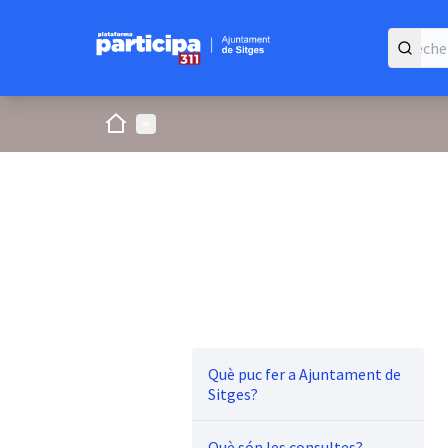
Accueil
Menu principal
Què puc fer a Ajuntament de
Sitges?
Què són les consultes?