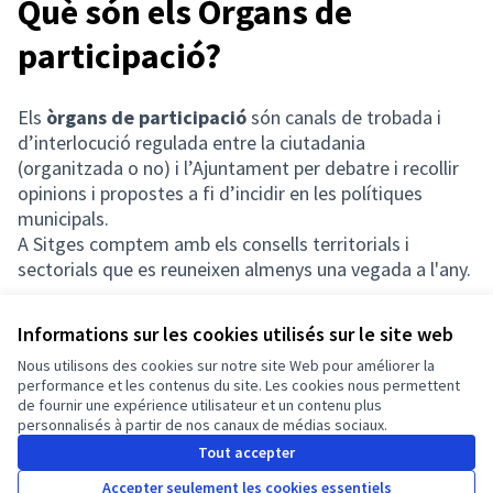
Què són els Òrgans de
participació?
Els
òrgans de participació
són canals de trobada i
d’interlocució regulada entre la ciutadania
(organitzada o no) i l’Ajuntament per debatre i recollir
opinions i propostes a fi d’incidir en les polítiques
municipals.
A Sitges comptem amb els consells territorials i
sectorials que es reuneixen almenys una vegada a l'any.
Informations sur les cookies utilisés sur le site web
Nous utilisons des cookies sur notre site Web pour améliorer la
Conditions d'utilisation
performance et les contenus du site. Les cookies nous permettent
Paramètres des cookies
de fournir une expérience utilisateur et un contenu plus
Français
personnalisés à partir de nos canaux de médias sociaux.
Triar la llengua
Elegir el idioma
Choose language
Choisir la langue
Sprache wähl
Tout accepter
Accepter seulement les cookies essentiels