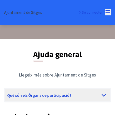
Menu
Ajuntament de Sitges
Se connecter
Ajuda general
Llegeix més sobre Ajuntament de Sitges
Què són els Òrgans de participació?