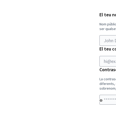
hi@examp
El teu 
Nom públic
ser qualse
El teu c
Contras
La contras
diferents,
sobrenom, 