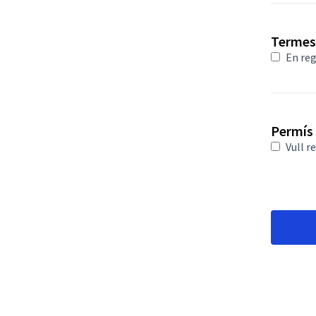
Obligator
Termes 
En reg
Permís
Vull r