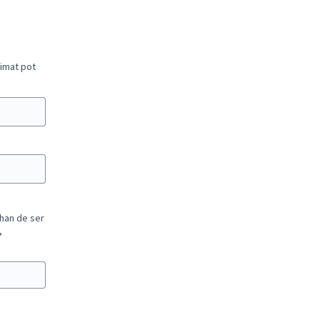
nimat pot
 han de ser
,