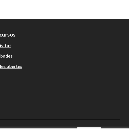
cursos
ivitat
obades
es obertes