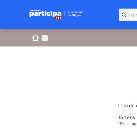
Inici
Menú principal
Crea un 
Ja tens
* Els camp