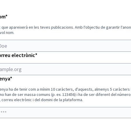
le.org
Obligatori
nom
*
 que apareixerà en les teves publicacions. Amb l'objectiu de garantir l'ano
vol nom.
Obligatori
orreu electrònic
*
Obligatori
enya
*
enya ha de tenir com a mínim 10 caràcters, d'aquests, almenys 5 caràcters
 no han de ser massa comuns (p. ex. 123456) i ha de ser diferent del número
correu electrònic i del domini de la plataforma.