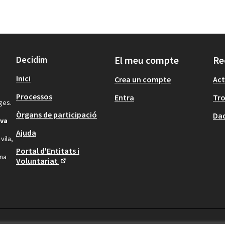
Decidim
El meu compte
Re
Inici
Crea un compte
Act
Processos
Entra
Tr
ges.
Òrgans de participació
Dad
iva
Ajuda
vila,
Portal d'Entitats i
una
Voluntariat
(Enllaç extern)