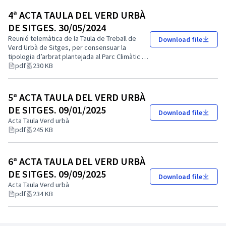
4ª ACTA TAULA DEL VERD URBÀ
DE SITGES. 30/05/2024
Reunió telemàtica de la Taula de Treball de
Download file
Verd Urbà de Sitges, per consensuar la
tipologia d’arbrat plantejada al Parc Climàtic de
Can Robert
pdf
230 KB
5ª ACTA TAULA DEL VERD URBÀ
DE SITGES. 09/01/2025
Download file
Acta Taula Verd urbà
pdf
245 KB
6ª ACTA TAULA DEL VERD URBÀ
DE SITGES. 09/09/2025
Download file
Acta Taula Verd urbà
pdf
234 KB