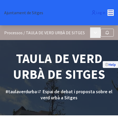
Mai
Ajuntament de Sitges
Log in
Main menu
Processos
/
TAULA DE VERD URBÀ DE SITGES
Follow
TAULA DE VERD
Help
URBÀ DE SITGES
#taulaverdurba
Espai de debat i proposta sobre el
(External link)
verd urbà a Sitges