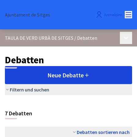
Hau
Ajuntament de Sitges
Anmelden
Haupt
TAULA DE VERD URBÀ DE SITGES
/
Debatten
Debatten
Neue Debatte
Filtern und suchen
7 Debatten
Debatten sortieren nach