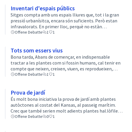
Inventari d'espais públics
Sitges compta amb uns espais lliures que, tot i la gran
pressió urbanísitca, encara són suficients. Però estan
infravalorats. En primer lloc, perquè no estàn
inventariats. Espais com el "parc" dels Garrofers, els
Offene Debatte
1
1
parterres d'Avinguda de les…
Tots som essers vius
Bona tarda, Abans de començar, en indispensable
tractar a les plantes com si fossin humans, cal tenir en
compte que neixen, creixen, viuen, es reprodueixen,
moren, deixen herència, agafen malalties, son
Offene Debatte
1
1
parasitades, panteixem fam, pateixen…
Prova de jardí
És molt bona iniciativa la prova de jardí amb plantes
autòctones al costat del Kansas, al passeig marítim.
Crec que també serien molt adients plantes hal.lòfiles
com el fonoll marí, per la proximitat al mar d’aquest
Offene Debatte
0
1
espai