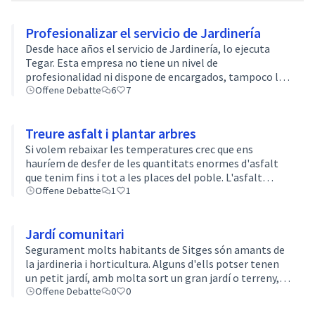
Profesionalizar el servicio de Jardinería
Desde hace años el servicio de Jardinería, lo ejecuta
Tegar. Esta empresa no tiene un nivel de
profesionalidad ni dispone de encargados, tampoco los
tiene el ayuntamiento y la tarea que realizan es de
Offene Debatte
6
7
desbroces y poco más, pero no disponemo…
Treure asfalt i plantar arbres
Si volem rebaixar les temperatures crec que ens
hauríem de desfer de les quantitats enormes d'asfalt
que tenim fins i tot a les places del poble. L'asfalt
impermeabilitza les superfícies i manté les
Offene Debatte
1
1
temperatures elevades. Són espais que es …
Jardí comunitari
Segurament molts habitants de Sitges són amants de
la jardineria i horticultura. Alguns d'ells potser tenen
un petit jardí, amb molta sort un gran jardí o terreny,
però molts d'altres només tenim un balcó o terrassa.
Offene Debatte
0
0
Trobo que seria una bo…