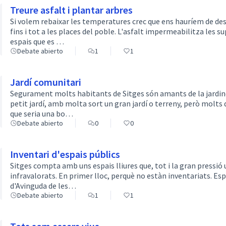
Treure asfalt i plantar arbres
Si volem rebaixar les temperatures crec que ens hauríem de des
fins i tot a les places del poble. L'asfalt impermeabilitza les 
espais que es …
Debate abierto
1
1
Jardí comunitari
Segurament molts habitants de Sitges són amants de la jardiner
petit jardí, amb molta sort un gran jardí o terreny, però molts
que seria una bo…
Debate abierto
0
0
Inventari d'espais públics
Sitges compta amb uns espais lliures que, tot i la gran pressió 
infravalorats. En primer lloc, perquè no estàn inventariats. Esp
d'Avinguda de les…
Debate abierto
1
1