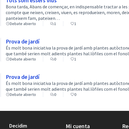
Tots som essers vius
Bona tarda, Abans de començar, en indispensable tractar a les 
compte que neixen, creixen, viuen, es reprodueixen, moren, dei
panteixem fam, pateixen…
Debate abierto
1
1
Prova de jardí
És molt bona iniciativa la prova de jardí amb plantes autòctone
que també serien molt adients plantes hal.lòfiles com el fonoll
Debate abierto
0
1
Prova de jardí
És molt bona iniciativa la prova de jardí amb plantes autòctone
que també serien molt adients plantes hal.lòfiles com el fonoll
Debate abierto
0
0
Decidim
Mi cuenta
Re