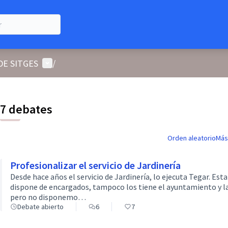
Menú de usuario
DE SITGES
/
7 debates
Orden aleatorio
Más
Profesionalizar el servicio de Jardinería
Desde hace años el servicio de Jardinería, lo ejecuta Tegar. Est
dispone de encargados, tampoco los tiene el ayuntamiento y la
pero no disponemo…
Debate abierto
6
7