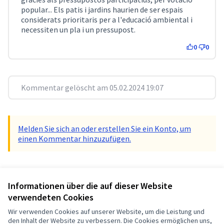
popular... Els patis i jardins haurien de ser espais
considerats prioritaris per a l'educació ambiental i
necessiten un pla i un pressupost.
0
0
Kommentar gelöscht am 05.02.2024 19:07
Melden Sie sich an oder erstellen Sie ein Konto, um
einen Kommentar hinzuzufügen.
Referenz: sitges-DEBA-2024-02-247
Informationen über die auf dieser Website
Versionsnummer 1
(von 1)
Andere Versionen anzeigen
verwendeten Cookies
Wir verwenden Cookies auf unserer Website, um die Leistung und
Nutzungsbedingungen
den Inhalt der Website zu verbessern. Die Cookies ermöglichen uns,
Cookie Einstellungen