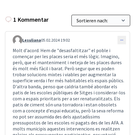
1 Kommentar
Lesuliana
05.02.2024 19:02
Kommentar 3893
Molt d'acord. Hem de "desasfaltitzar" el poble i
començar per les places seria el més lògic. Imagino,
però, que el manteniment i neteja de les places dures
és molt més fàcil i barat. Però segur que es poden
trobar solucions mixtes i viables per augmentar la
superficie verda i fer més habitables els espais públics.
D'altra banda, penso que caldria també abordar els
patis de les escoles públiques de Sitges i considerar-los
com a espais prioritaris per a ser renaturalitzats. Els
patis de ciment són una torradora i estan obsolets
com a concepte d'espai educatiu, però la seva reforma
no pot ser assumida des dels ajustadíssims
pressupostos de les escoles ni pagats des de les AFA. A
molts municipis aquestes intervencions es realitzen
gràcies als pressupostos participatius, per votació