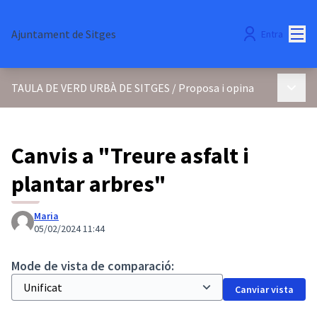
Menú
Ajuntament de Sitges
Entra
Menú p
TAULA DE VERD URBÀ DE SITGES
/
Proposa i opina
Canvis a "Treure asfalt i
plantar arbres"
Maria
05/02/2024 11:44
Mode de vista de comparació:
Canviar vista