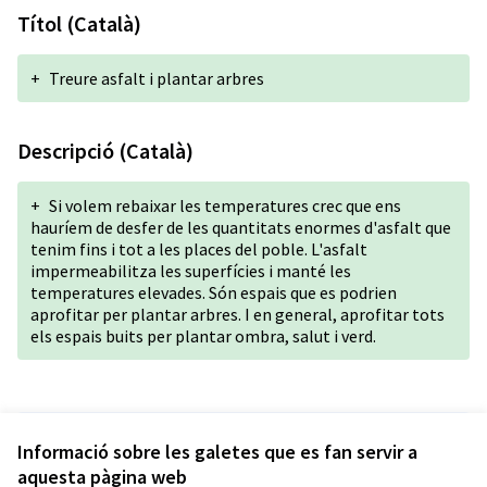
Títol (Català)
+
Treure asfalt i plantar arbres
Descripció (Català)
+
Si volem rebaixar les temperatures crec que ens
hauríem de desfer de les quantitats enormes d'asfalt que
tenim fins i tot a les places del poble. L'asfalt
impermeabilitza les superfícies i manté les
temperatures elevades. Són espais que es podrien
aprofitar per plantar arbres. I en general, aprofitar tots
els espais buits per plantar ombra, salut i verd.
Versió 1 de 1
Informació sobre les galetes que es fan servir a
aquesta pàgina web