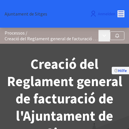
Hau
Ajuntament de Sitges
Anmelden
Processos
/
Hauptmenü
Folgen
Creació del Reglament general de facturació de l'Ajuntament de Sitges
Creació del
Hilfe
Reglament general
de facturació de
l'Ajuntament de