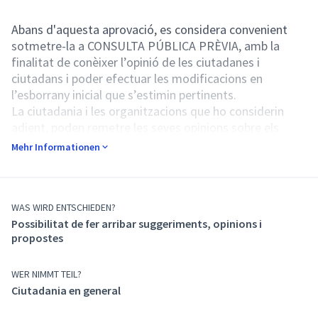
Abans d'aquesta aprovació, es considera convenient
sotmetre-la a CONSULTA PÚBLICA PRÈVIA, amb la
finalitat de conèixer l’opinió de les ciutadanes i
ciutadans i poder efectuar les modificacions en
l’esborrany inicial que s’estimin pertinents.
La ciutadania i les organitzacions que ho considerin
adient, poden remetre les seves opinions sobre els
aspectes plantejats durant
15 dies naturals
, a
Mehr Informationen
comptar des del dia 11 de juliol de 2024, a través de
l'apartat
APORTACIONS I SUGGERIMENTS
d'aquesta a
plataforma.
Com fer aportacions?
WAS WIRD ENTSCHIEDEN?
Possibilitat de fer arribar suggeriments, opinions i
Informa't sobre la informació rellevant explicada a
propostes
continuació.
Accedeix a l'apartat APORTACIONS I SUGGERIMENTS
al menú superior (habilitat durant el termini de consulta
WER NIMMT TEIL?
pública prèvia 11/07/2024 - 25/07/2024).
Ciutadania en general
Fes click a "nova proposta" i redacta la teva aportació.