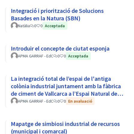
Integració i priorització de Solucions
Basades en la Natura (SBN)
Natàlia
0
0
Acceptada
Introduir el concepte de ciutat esponja
APMA GARRAF - EdC
0
0
Acceptada
La integració total de l’espai de l'antiga
colònia industrial juntament amb la fàbrica
de ciment de Vallcarca a l’Espai Natural del
Parc del Garraf
APMA GARRAF - EdC
0
0
En avaluació
Mapatge de simbiosi industrial de recursos
(municipal i comarcal)