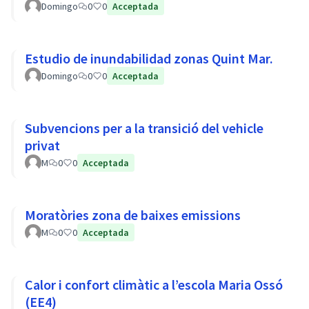
Domingo
0
0
Acceptada
Estudio de inundabilidad zonas Quint Mar.
Domingo
0
0
Acceptada
Subvencions per a la transició del vehicle
privat
M
0
0
Acceptada
Moratòries zona de baixes emissions
M
0
0
Acceptada
Calor i confort climàtic a l’escola Maria Ossó
(EE4)