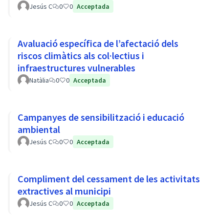
Jesús C
0
0
Acceptada
Avaluació específica de l’afectació dels
riscos climàtics als col·lectius i
infraestructures vulnerables
Natàlia
0
0
Acceptada
Campanyes de sensibilització i educació
ambiental
Jesús C
0
0
Acceptada
Compliment del cessament de les activitats
extractives al municipi
Jesús C
0
0
Acceptada