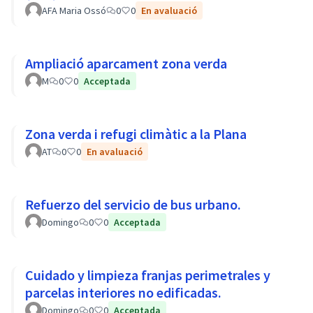
AFA Maria Ossó
0
0
En avaluació
Ampliació aparcament zona verda
M
0
0
Acceptada
Zona verda i refugi climàtic a la Plana
AT
0
0
En avaluació
Refuerzo del servicio de bus urbano.
Domingo
0
0
Acceptada
Cuidado y limpieza franjas perimetrales y
parcelas interiores no edificadas.
Domingo
0
0
Acceptada