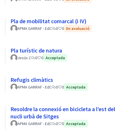
Pla de mobilitat comarcal (i IV)
APMA GARRAF - EdC
0
0
En avaluació
Pla turístic de natura
Jesús C
0
0
Acceptada
Refugis climàtics
APMA GARRAF - EdC
0
0
Acceptada
Resoldre la connexió en bicicleta a l’est del
nucli urbà de Sitges
APMA GARRAF - EdC
0
0
Acceptada