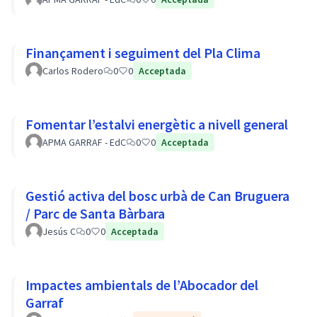
Finançament i seguiment del Pla Clima
Carlos Rodero
0
0
Acceptada
Fomentar l’estalvi energètic a nivell general
APMA GARRAF - EdC
0
0
Acceptada
Gestió activa del bosc urbà de Can Bruguera
/ Parc de Santa Bàrbara
Jesús C
0
0
Acceptada
Impactes ambientals de l’Abocador del
Garraf