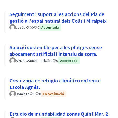
Seguiment i suport a les accions del Pla de
gestió a l'espai natural dels Colls i Miralpeix
Jesús C
0
0
Acceptada
Solució sostenible per a les platges sense
abocament artificial i intensiu de sorra.
APMA GARRAF - EdC
0
0
Acceptada
Crear zona de refugio climático enfrente
Escola Agnés.
Domingo
0
0
En avaluació
Estudio de inundabilidad zonas Quint Mar. 2