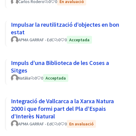
Carlos Rodero
0
0
En avaluació
Impulsar la reutilització d’objectes en bon
estat
APMA GARRAF - EdC
0
0
Acceptada
Impuls d’una Biblioteca de les Coses a
Sitges
Natàlia
0
0
Acceptada
Integració de Vallcarca a la Xarxa Natura
2000 i que formi part del Pla d’Espais
d’Interès Natural
APMA GARRAF - EdC
0
0
En avaluació