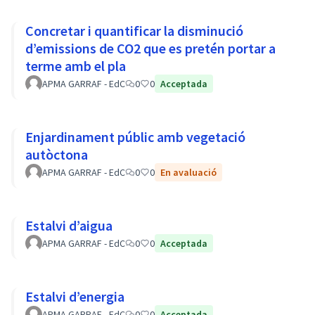
Concretar i quantificar la disminució
d’emissions de CO2 que es pretén portar a
terme amb el pla
APMA GARRAF - EdC
0
0
Acceptada
Enjardinament públic amb vegetació
autòctona
APMA GARRAF - EdC
0
0
En avaluació
Estalvi d’aigua
APMA GARRAF - EdC
0
0
Acceptada
Estalvi d’energia
APMA GARRAF - EdC
0
0
Acceptada