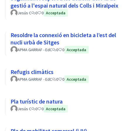
gestió a l'espai natural dels Colls i Miralpeix
Jesús C
0
0
Acceptada
Resoldre la connexió en bicicleta a l’est del
nucli urbà de Sitges
APMA GARRAF - EdC
0
0
Acceptada
Refugis climàtics
APMA GARRAF - EdC
0
0
Acceptada
Pla turístic de natura
Jesús C
0
0
Acceptada
Pla de mobilitat comarcal (i IV)