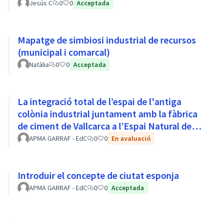
Jesús C
0
0
Acceptada
Mapatge de simbiosi industrial de recursos
(municipal i comarcal)
Natàlia
0
0
Acceptada
La integració total de l’espai de l'antiga
colònia industrial juntament amb la fàbrica
de ciment de Vallcarca a l’Espai Natural del
Parc del Garraf
APMA GARRAF - EdC
0
0
En avaluació
Introduir el concepte de ciutat esponja
APMA GARRAF - EdC
0
0
Acceptada