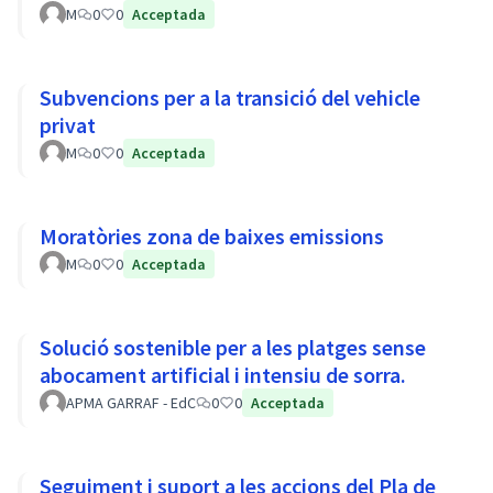
M
0
0
Acceptada
Subvencions per a la transició del vehicle
privat
M
0
0
Acceptada
Moratòries zona de baixes emissions
M
0
0
Acceptada
Solució sostenible per a les platges sense
abocament artificial i intensiu de sorra.
APMA GARRAF - EdC
0
0
Acceptada
Seguiment i suport a les accions del Pla de