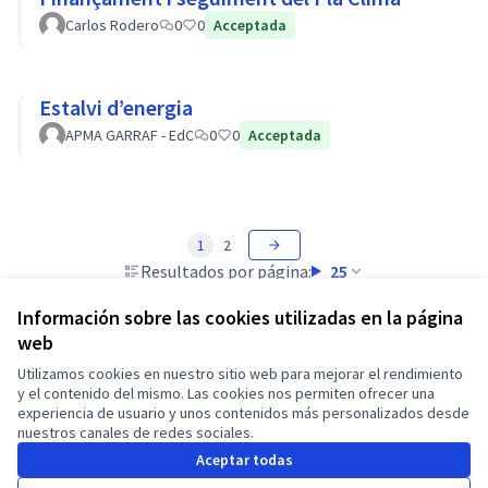
Carlos Rodero
0
0
Acceptada
Estalvi d’energia
APMA GARRAF - EdC
0
0
Acceptada
1
2
Resultados por página:
25
Información sobre las cookies utilizadas en la página
web
Utilizamos cookies en nuestro sitio web para mejorar el rendimiento
Términos y condiciones de uso
y el contenido del mismo. Las cookies nos permiten ofrecer una
Configuración de cookies
experiencia de usuario y unos contenidos más personalizados desde
Castellano
nuestros canales de redes sociales.
Triar la llengua
Elegir el idioma
Choose language
Choisir la langue
Sprache wähl
Aceptar todas