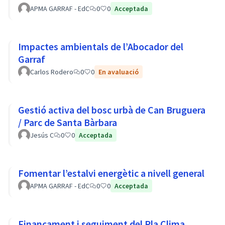
APMA GARRAF - EdC
0
0
Acceptada
Impactes ambientals de l’Abocador del
Garraf
Carlos Rodero
0
0
En avaluació
Gestió activa del bosc urbà de Can Bruguera
/ Parc de Santa Bàrbara
Jesús C
0
0
Acceptada
Fomentar l’estalvi energètic a nivell general
APMA GARRAF - EdC
0
0
Acceptada
Finançament i seguiment del Pla Clima