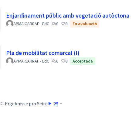
Enjardinament públic amb vegetació autòctona
APMA GARRAF - EdC
0
0
En avaluació
Pla de mobilitat comarcal (I)
APMA GARRAF - EdC
0
0
Acceptada
Ergebnisse pro Seite:
25