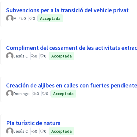
Subvencions per a la transició del vehicle privat
M
0
0
Acceptada
Compliment del cessament de les activitats extrac
Jesús C
0
0
Acceptada
Creación de aljibes en calles con fuertes pendiente
Domingo
0
0
Acceptada
Pla turístic de natura
Jesús C
0
0
Acceptada