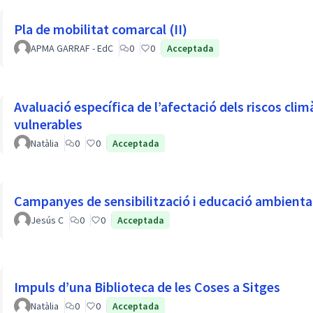
Pla de mobilitat comarcal (II)
APMA GARRAF - EdC
0
0
Acceptada
Avaluació específica de l’afectació dels riscos climà
vulnerables
Natàlia
0
0
Acceptada
Campanyes de sensibilització i educació ambienta
Jesús C
0
0
Acceptada
Impuls d’una Biblioteca de les Coses a Sitges
Natàlia
0
0
Acceptada