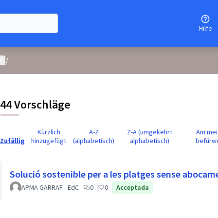
Hilfe
enutzer-Menü
/
44 Vorschläge
Kürzlich
A-Z
Z-A (umgekehrt
Am mei
Zufällig
hinzugefügt
(alphabetisch)
alphabetisch)
befürw
Solució sostenible per a les platges sense abocament
APMA GARRAF - EdC
0
0
Acceptada