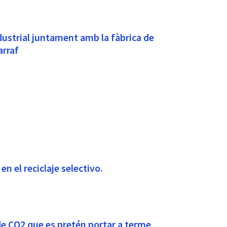
ndustrial juntament amb la fàbrica de
arraf
en el reciclaje selectivo.
de CO2 que es pretén portar a terme