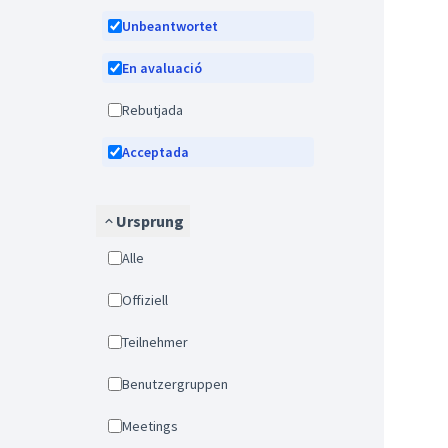
Unbeantwortet
En avaluació
Rebutjada
Acceptada
Ursprung
Alle
Offiziell
Teilnehmer
Benutzergruppen
Meetings