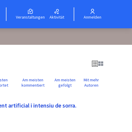
Veranstaltungen
Aktivität
Anmelden
sten
Am meisten
Am meisten
Mit mehr
ortet
kommentiert
gefolgt
Autoren
 artificial i intensiu de sorra.