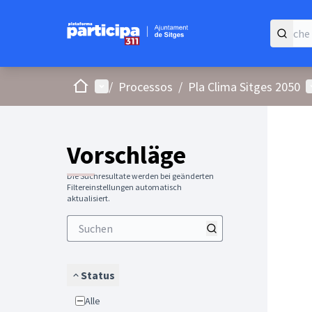
Start
Hauptmenü
B
/
Processos
/
Pla Clima Sitges 2050
Vorschläge
Die Suchresultate werden bei geänderten
Filtereinstellungen automatisch
aktualisiert.
Status
Alle