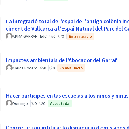
La integració total de l’espai de l'antiga colònia i
ciment de Vallcarca a l’Espai Natural del Parc del G
APMA GARRAF - EdC
0
0
En avaluació
Impactes ambientals de l’Abocador del Garraf
Carlos Rodero
0
0
En avaluació
Hacer participes en las escuelas a los niños y niñas 
Domingo
0
0
Acceptada
Concretar i quantificar la disminució d’emissions 