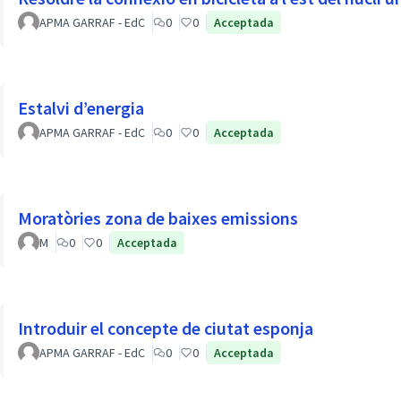
APMA GARRAF - EdC
0
0
Acceptada
Estalvi d’energia
APMA GARRAF - EdC
0
0
Acceptada
Moratòries zona de baixes emissions
M
0
0
Acceptada
Introduir el concepte de ciutat esponja
APMA GARRAF - EdC
0
0
Acceptada