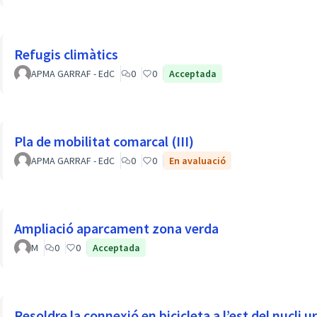
Refugis climàtics
APMA GARRAF - EdC
0
0
Acceptada
Pla de mobilitat comarcal (III)
APMA GARRAF - EdC
0
0
En avaluació
Ampliació aparcament zona verda
M
0
0
Acceptada
Resoldre la connexió en bicicleta a l’est del nucli u