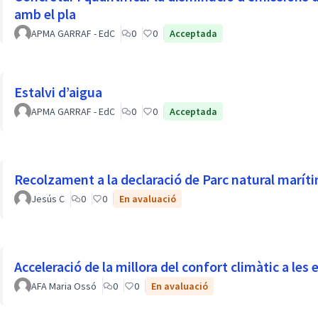
amb el pla
APMA GARRAF - EdC
0
0
Acceptada
Estalvi d’aigua
APMA GARRAF - EdC
0
0
Acceptada
Recolzament a la declaració de Parc natural maríti
Jesús C
0
0
En avaluació
Acceleració de la millora del confort climàtic a les e
AFA Maria Ossó
0
0
En avaluació