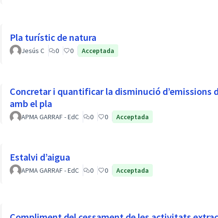
Pla turístic de natura
Jesús C
0
0
Acceptada
Concretar i quantificar la disminució d’emissions 
amb el pla
APMA GARRAF - EdC
0
0
Acceptada
Estalvi d’aigua
APMA GARRAF - EdC
0
0
Acceptada
Compliment del cessament de les activitats extrac