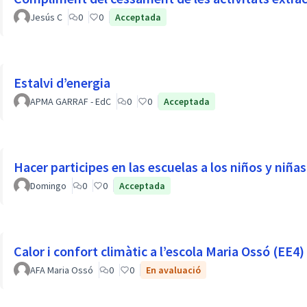
Jesús C
0
0
Acceptada
Estalvi d’energia
APMA GARRAF - EdC
0
0
Acceptada
Hacer participes en las escuelas a los niños y niñas 
Domingo
0
0
Acceptada
Calor i confort climàtic a l’escola Maria Ossó (EE4)
AFA Maria Ossó
0
0
En avaluació