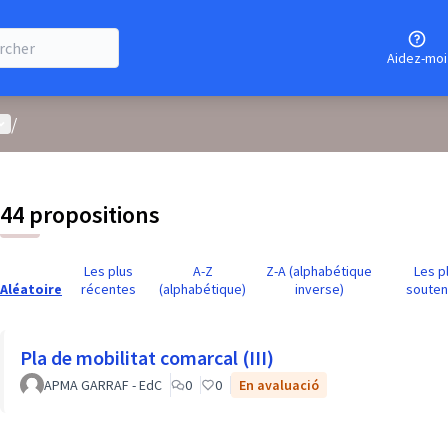
Aidez-moi
enu utilisateur
/
44 propositions
Les plus
A-Z
Z-A (alphabétique
Les p
Aléatoire
récentes
(alphabétique)
inverse)
soute
Pla de mobilitat comarcal (III)
APMA GARRAF - EdC
0
0
En avaluació