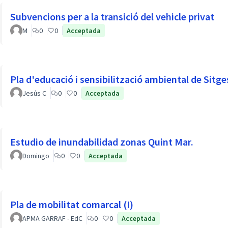
Subvencions per a la transició del vehicle privat
M
0
0
Acceptada
Pla d'educació i sensibilització ambiental de Sitge
Jesús C
0
0
Acceptada
Estudio de inundabilidad zonas Quint Mar.
Domingo
0
0
Acceptada
Pla de mobilitat comarcal (I)
APMA GARRAF - EdC
0
0
Acceptada