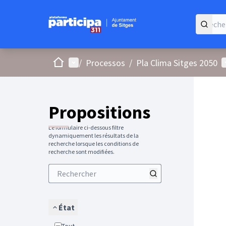
Accueil
Menu principal
M
/
Processos
/
Pla Clima Sitges 2050
Propositions
Le formulaire ci-dessous filtre
dynamiquement les résultats de la
recherche lorsque les conditions de
recherche sont modifiées.
État