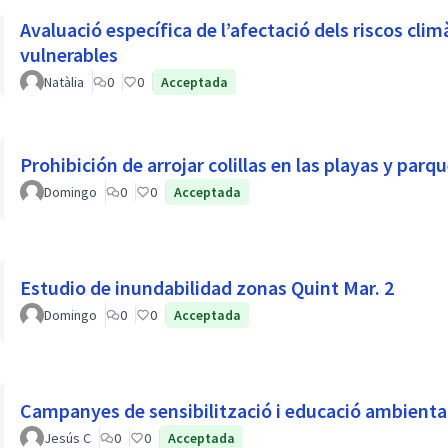
Avaluació específica de l’afectació dels riscos climà
vulnerables
Natàlia
0
0
Acceptada
Prohibición de arrojar colillas en las playas y parq
Domingo
0
0
Acceptada
Estudio de inundabilidad zonas Quint Mar. 2
Domingo
0
0
Acceptada
Campanyes de sensibilització i educació ambienta
Jesús C
0
0
Acceptada