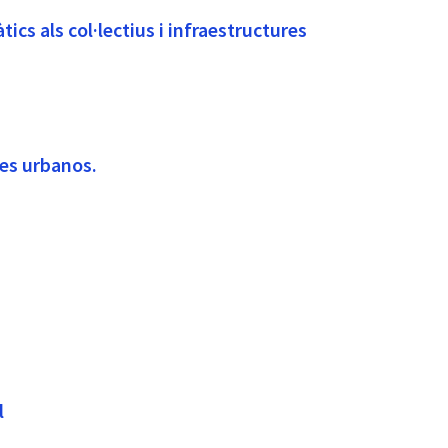
tics als col·lectius i infraestructures
ues urbanos.
l