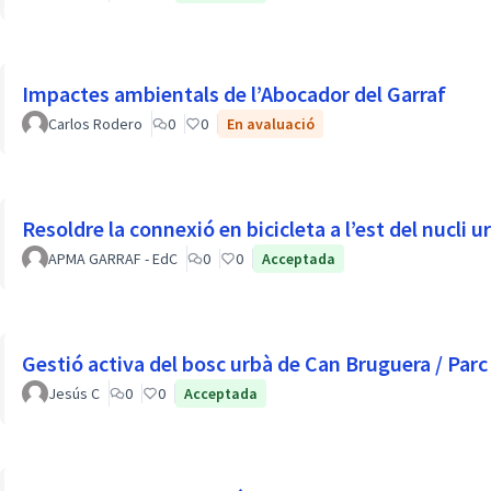
Impactes ambientals de l’Abocador del Garraf
Carlos Rodero
0
0
En avaluació
Resoldre la connexió en bicicleta a l’est del nucli u
APMA GARRAF - EdC
0
0
Acceptada
Gestió activa del bosc urbà de Can Bruguera / Par
Jesús C
0
0
Acceptada