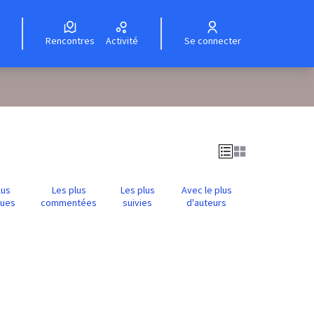
Rencontres
Activité
Se connecter
lus
Les plus
Les plus
Avec le plus
nues
commentées
suivies
d'auteurs