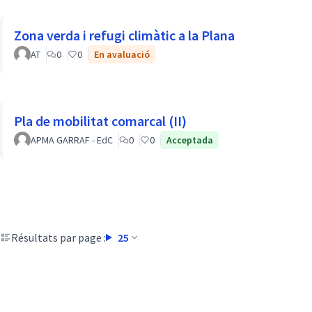
Zona verda i refugi climàtic a la Plana
AT
0
0
En avaluació
Pla de mobilitat comarcal (II)
APMA GARRAF - EdC
0
0
Acceptada
Résultats par page :
25