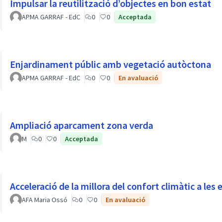
Impulsar la reutilització d’objectes en bon estat
APMA GARRAF - EdC
0
0
Acceptada
Enjardinament públic amb vegetació autòctona
APMA GARRAF - EdC
0
0
En avaluació
Ampliació aparcament zona verda
M
0
0
Acceptada
Acceleració de la millora del confort climàtic a les e
AFA Maria Ossó
0
0
En avaluació