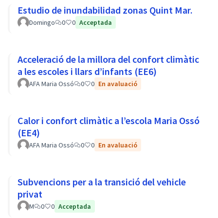
Estudio de inundabilidad zonas Quint Mar.
Domingo
0
0
Acceptada
Acceleració de la millora del confort climàtic
a les escoles i llars d’infants (EE6)
AFA Maria Ossó
0
0
En avaluació
Calor i confort climàtic a l’escola Maria Ossó
(EE4)
AFA Maria Ossó
0
0
En avaluació
Subvencions per a la transició del vehicle
privat
M
0
0
Acceptada