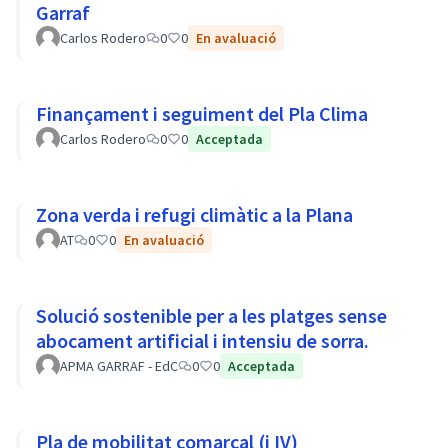
Garraf
Carlos Rodero
0
0
En avaluació
Finançament i seguiment del Pla Clima
Carlos Rodero
0
0
Acceptada
Zona verda i refugi climàtic a la Plana
AT
0
0
En avaluació
Solució sostenible per a les platges sense
abocament artificial i intensiu de sorra.
APMA GARRAF - EdC
0
0
Acceptada
Pla de mobilitat comarcal (i IV)