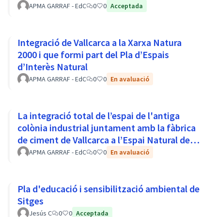
APMA GARRAF - EdC
0
0
Acceptada
Integració de Vallcarca a la Xarxa Natura
2000 i que formi part del Pla d’Espais
d’Interès Natural
APMA GARRAF - EdC
0
0
En avaluació
La integració total de l’espai de l'antiga
colònia industrial juntament amb la fàbrica
de ciment de Vallcarca a l’Espai Natural del
Parc del Garraf
APMA GARRAF - EdC
0
0
En avaluació
Pla d'educació i sensibilització ambiental de
Sitges
Jesús C
0
0
Acceptada