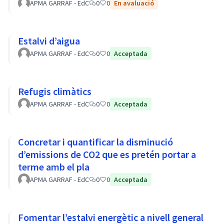
APMA GARRAF - EdC
0
0
En avaluació
Estalvi d’aigua
APMA GARRAF - EdC
0
0
Acceptada
Refugis climàtics
APMA GARRAF - EdC
0
0
Acceptada
Concretar i quantificar la disminució
d’emissions de CO2 que es pretén portar a
terme amb el pla
APMA GARRAF - EdC
0
0
Acceptada
Fomentar l’estalvi energètic a nivell general