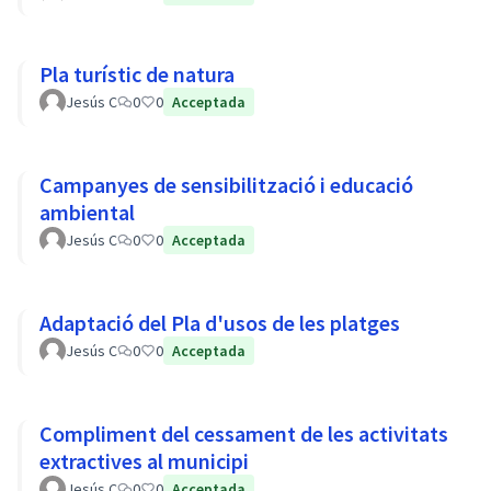
Pla turístic de natura
Jesús C
0
0
Acceptada
Campanyes de sensibilització i educació
ambiental
Jesús C
0
0
Acceptada
Adaptació del Pla d'usos de les platges
Jesús C
0
0
Acceptada
Compliment del cessament de les activitats
extractives al municipi
Jesús C
0
0
Acceptada