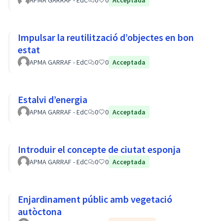
APMA GARRAF - EdC
0
0
Acceptada
Impulsar la reutilització d’objectes en bon
estat
APMA GARRAF - EdC
0
0
Acceptada
Estalvi d’energia
APMA GARRAF - EdC
0
0
Acceptada
Introduir el concepte de ciutat esponja
APMA GARRAF - EdC
0
0
Acceptada
Enjardinament públic amb vegetació
autòctona