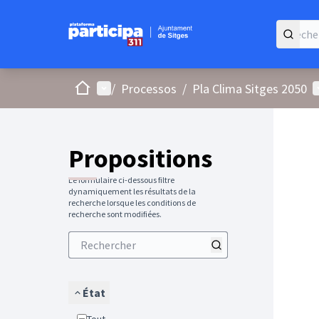
Accueil
Menu principal
M
/
Processos
/
Pla Clima Sitges 2050
Propositions
Le formulaire ci-dessous filtre
dynamiquement les résultats de la
recherche lorsque les conditions de
recherche sont modifiées.
État