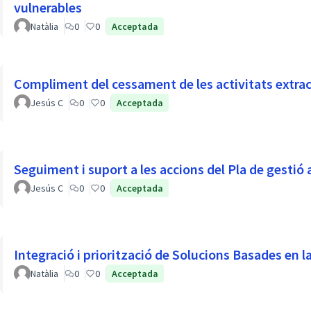
vulnerables
Natàlia
0
0
Acceptada
Compliment del cessament de les activitats extrac
Jesús C
0
0
Acceptada
Seguiment i suport a les accions del Pla de gestió a 
Jesús C
0
0
Acceptada
Integració i priorització de Solucions Basades en 
Natàlia
0
0
Acceptada