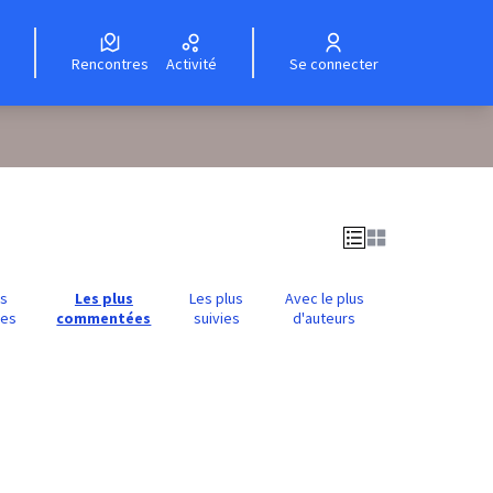
Rencontres
Activité
Se connecter
us
Les plus
Les plus
Avec le plus
ues
commentées
suivies
d'auteurs