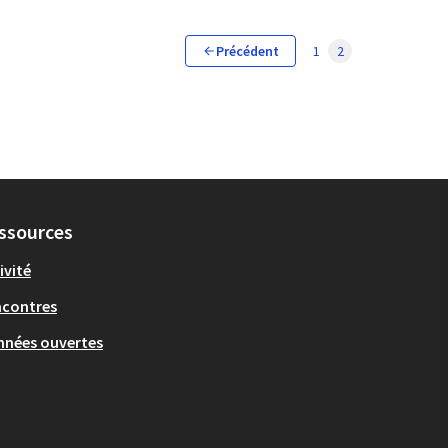
Précédent
1
2
ssources
ivité
ncontres
nées ouvertes