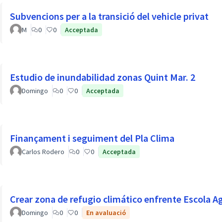
Subvencions per a la transició del vehicle privat
M
0
0
Acceptada
Estudio de inundabilidad zonas Quint Mar. 2
Domingo
0
0
Acceptada
Finançament i seguiment del Pla Clima
Carlos Rodero
0
0
Acceptada
Crear zona de refugio climático enfrente Escola A
Domingo
0
0
En avaluació