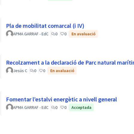
Pla de mobilitat comarcal (i IV)
APMA GARRAF - EdC
0
0
En avaluació
Recolzament a la declaració de Parc natural maríti
Jesús C
0
0
En avaluació
Fomentar l’estalvi energètic a nivell general
APMA GARRAF - EdC
0
0
Acceptada