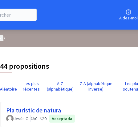
Aidez-moi
enu utilisateur
/
44 propositions
Les plus
A-Z
Z-A (alphabétique
Les pl
Aléatoire
récentes
(alphabétique)
inverse)
souten
Pla turístic de natura
Jesús C
0
0
Acceptada