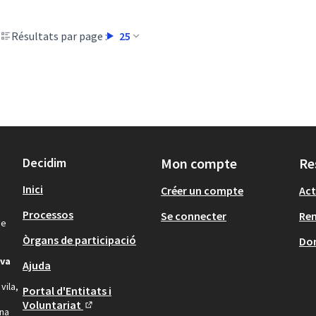
Résultats par page :
25
Decidim
Mon compte
Re
Inici
Créer un compte
Act
Processos
Se connecter
Re
de
Òrgans de participació
Don
iva
Ajuda
vila,
Portal d'Entitats i
Voluntariat
una
(Lien externe)