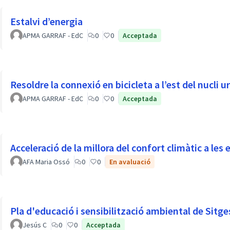
Estalvi d’energia
APMA GARRAF - EdC
0
0
Acceptada
Resoldre la connexió en bicicleta a l’est del nucli u
APMA GARRAF - EdC
0
0
Acceptada
Acceleració de la millora del confort climàtic a les e
AFA Maria Ossó
0
0
En avaluació
Pla d'educació i sensibilització ambiental de Sitge
Jesús C
0
0
Acceptada