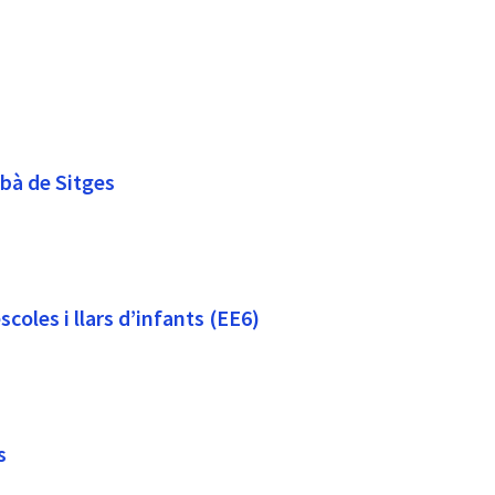
rbà de Sitges
scoles i llars d’infants (EE6)
s