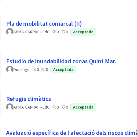
Pla de mobilitat comarcal (II)
APMA GARRAF - EdC
0
0
Acceptada
Estudio de inundabilidad zonas Quint Mar.
Domingo
0
0
Acceptada
Refugis climàtics
APMA GARRAF - EdC
0
0
Acceptada
Avaluació específica de l’afectació dels riscos climà