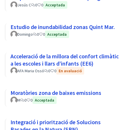
Jesús C
0
0
Acceptada
Estudio de inundabilidad zonas Quint Mar.
Domingo
0
0
Acceptada
Acceleració de la millora del confort climàtic
a les escoles i llars d’infants (EE6)
AFA Maria Ossó
0
0
En avaluació
Moratòries zona de baixes emissions
M
0
0
Acceptada
Integració i priorització de Solucions
Basades en la Natura (SBN)