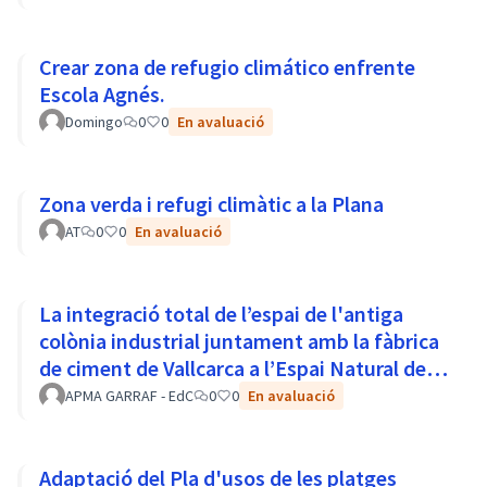
Crear zona de refugio climático enfrente
Escola Agnés.
Domingo
0
0
En avaluació
Zona verda i refugi climàtic a la Plana
AT
0
0
En avaluació
La integració total de l’espai de l'antiga
colònia industrial juntament amb la fàbrica
de ciment de Vallcarca a l’Espai Natural del
Parc del Garraf
APMA GARRAF - EdC
0
0
En avaluació
Adaptació del Pla d'usos de les platges