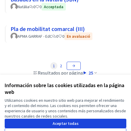
Natàlia
0
0
Acceptada
Pla de mobilitat comarcal (III)
APMA GARRAF - EdC
0
0
En avaluació
1
2
Resultados por página:
25
Información sobre las cookies utilizadas en la página
web
Utilizamos cookies en nuestro sitio web para mejorar el rendimiento
Términos y condiciones de uso
y el contenido del mismo. Las cookies nos permiten ofrecer una
Configuración de cookies
experiencia de usuario y unos contenidos más personalizados desde
Castellano
nuestros canales de redes sociales.
Triar la llengua
Elegir el idioma
Choose language
Choisir la langue
Sprache wähl
Aceptar todas