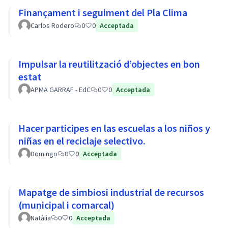
Finançament i seguiment del Pla Clima
Carlos Rodero
0
0
Acceptada
Impulsar la reutilització d’objectes en bon
estat
APMA GARRAF - EdC
0
0
Acceptada
Hacer participes en las escuelas a los niños y
niñas en el reciclaje selectivo.
Domingo
0
0
Acceptada
Mapatge de simbiosi industrial de recursos
(municipal i comarcal)
Natàlia
0
0
Acceptada