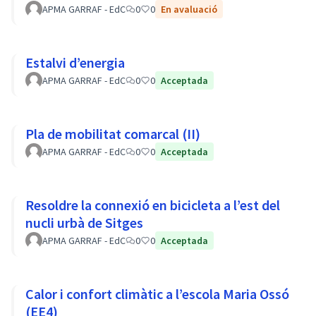
APMA GARRAF - EdC
0
0
En avaluació
Estalvi d’energia
APMA GARRAF - EdC
0
0
Acceptada
Pla de mobilitat comarcal (II)
APMA GARRAF - EdC
0
0
Acceptada
Resoldre la connexió en bicicleta a l’est del
nucli urbà de Sitges
APMA GARRAF - EdC
0
0
Acceptada
Calor i confort climàtic a l’escola Maria Ossó
(EE4)