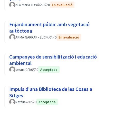
AFA Maria Ossó
0
0
En avaluació
Enjardinament públic amb vegetació
autòctona
APMA GARRAF - EdC
0
0
En avaluació
Campanyes de sensibilització i educació
ambiental
Jesús C
0
0
Acceptada
Impuls d’una Biblioteca de les Coses a
Sitges
Natàlia
0
0
Acceptada