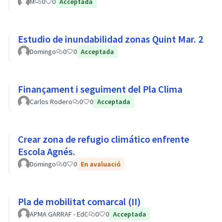
M
0
0
Acceptada
Estudio de inundabilidad zonas Quint Mar. 2
Domingo
0
0
Acceptada
Finançament i seguiment del Pla Clima
Carlos Rodero
0
0
Acceptada
Crear zona de refugio climático enfrente
Escola Agnés.
Domingo
0
0
En avaluació
Pla de mobilitat comarcal (II)
APMA GARRAF - EdC
0
0
Acceptada