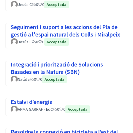
Jesús C
0
0
Acceptada
Seguiment i suport a les accions del Pla de
gestió a l'espai natural dels Colls i Miralpeix
Jesús C
0
0
Acceptada
Integració i priorització de Solucions
Basades en la Natura (SBN)
Natàlia
0
0
Acceptada
Estalvi d’energia
APMA GARRAF - EdC
0
0
Acceptada
Resoldre la connexió en bicicleta a l’est del