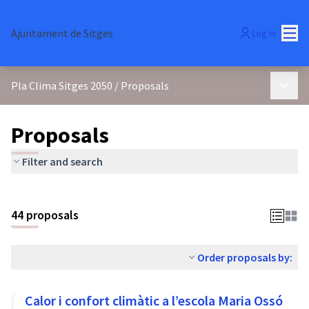
Mai
Ajuntament de Sitges
Log in
Main 
Pla Clima Sitges 2050
/
Proposals
Proposals
Filter and search
44 proposals
Order proposals by:
Calor i confort climàtic a l’escola Maria Ossó