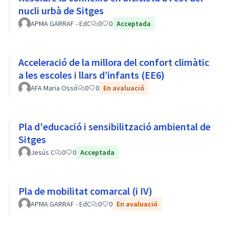
nucli urbà de Sitges
APMA GARRAF - EdC
0
0
Acceptada
Acceleració de la millora del confort climàtic
a les escoles i llars d’infants (EE6)
AFA Maria Ossó
0
0
En avaluació
Pla d'educació i sensibilització ambiental de
Sitges
Jesús C
0
0
Acceptada
Pla de mobilitat comarcal (i IV)
APMA GARRAF - EdC
0
0
En avaluació