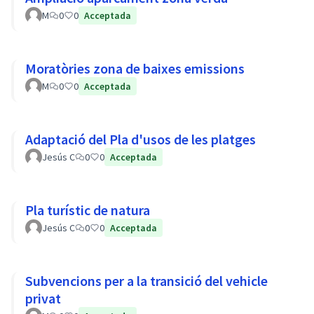
M
0
0
Acceptada
Moratòries zona de baixes emissions
M
0
0
Acceptada
Adaptació del Pla d'usos de les platges
Jesús C
0
0
Acceptada
Pla turístic de natura
Jesús C
0
0
Acceptada
Subvencions per a la transició del vehicle
privat