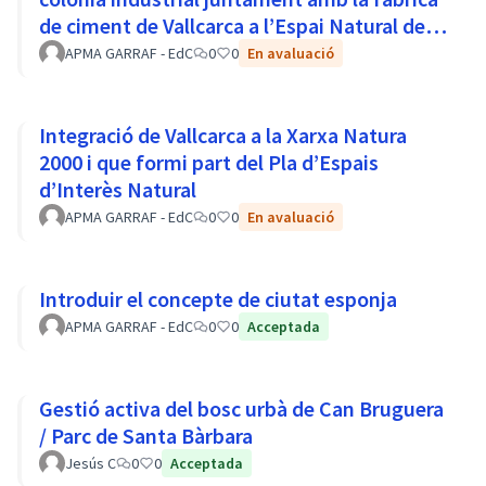
de ciment de Vallcarca a l’Espai Natural del
Parc del Garraf
APMA GARRAF - EdC
0
0
En avaluació
Integració de Vallcarca a la Xarxa Natura
2000 i que formi part del Pla d’Espais
d’Interès Natural
APMA GARRAF - EdC
0
0
En avaluació
Introduir el concepte de ciutat esponja
APMA GARRAF - EdC
0
0
Acceptada
Gestió activa del bosc urbà de Can Bruguera
/ Parc de Santa Bàrbara
Jesús C
0
0
Acceptada