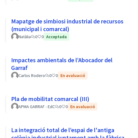
Mapatge de simbiosi industrial de recursos
(municipal i comarcal)
Natàlia
0
0
Acceptada
Impactes ambientals de l’Abocador del
Garraf
Carlos Rodero
0
0
En avaluació
Pla de mobilitat comarcal (III)
APMA GARRAF - EdC
0
0
En avaluació
La integració total de l’espai de l'antiga
colònia industrial juntament amb la fàbrica