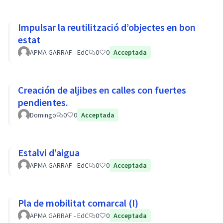
Impulsar la reutilització d’objectes en bon
estat
APMA GARRAF - EdC
0
0
Acceptada
Creación de aljibes en calles con fuertes
pendientes.
Domingo
0
0
Acceptada
Estalvi d’aigua
APMA GARRAF - EdC
0
0
Acceptada
Pla de mobilitat comarcal (I)
APMA GARRAF - EdC
0
0
Acceptada