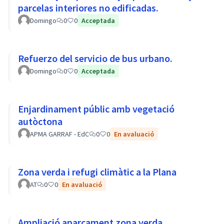
parcelas interiores no edificadas.
Domingo
0
0
Acceptada
Refuerzo del servicio de bus urbano.
Domingo
0
0
Acceptada
Enjardinament públic amb vegetació
autòctona
APMA GARRAF - EdC
0
0
En avaluació
Zona verda i refugi climàtic a la Plana
AT
0
0
En avaluació
Ampliació aparcament zona verda