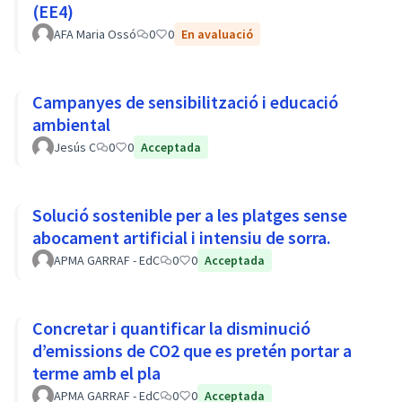
(EE4)
AFA Maria Ossó
0
0
En avaluació
Campanyes de sensibilització i educació
ambiental
Jesús C
0
0
Acceptada
Solució sostenible per a les platges sense
abocament artificial i intensiu de sorra.
APMA GARRAF - EdC
0
0
Acceptada
Concretar i quantificar la disminució
d’emissions de CO2 que es pretén portar a
terme amb el pla
APMA GARRAF - EdC
0
0
Acceptada