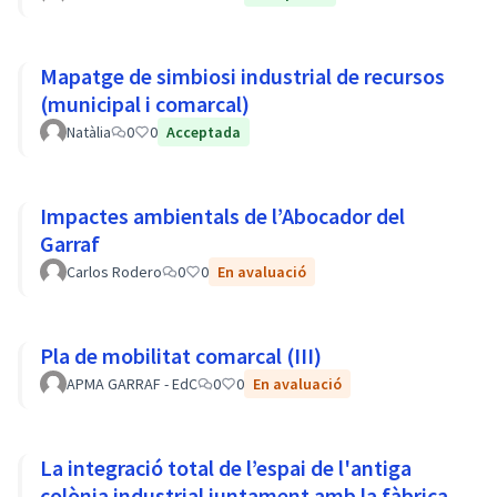
Mapatge de simbiosi industrial de recursos
(municipal i comarcal)
Natàlia
0
0
Acceptada
Impactes ambientals de l’Abocador del
Garraf
Carlos Rodero
0
0
En avaluació
Pla de mobilitat comarcal (III)
APMA GARRAF - EdC
0
0
En avaluació
La integració total de l’espai de l'antiga
colònia industrial juntament amb la fàbrica