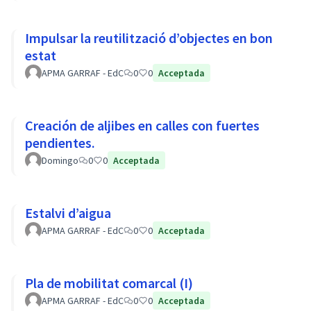
Impulsar la reutilització d’objectes en bon
estat
APMA GARRAF - EdC
0
0
Acceptada
Creación de aljibes en calles con fuertes
pendientes.
Domingo
0
0
Acceptada
Estalvi d’aigua
APMA GARRAF - EdC
0
0
Acceptada
Pla de mobilitat comarcal (I)
APMA GARRAF - EdC
0
0
Acceptada