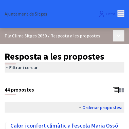
Menú
Ajuntament de Sitges
Entra
Menú p
Pla Clima Sitges 2050
/
Resposta a les propostes
Resposta a les propostes
Filtrar i cercar
44 propostes
Ordenar propostes:
Calor i confort climàtic a l’escola Maria Ossó