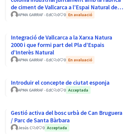
de ciment de Vallcarca a l’Espai Natural del
Parc del Garraf
APMA GARRAF - EdC
0
0
En avaluació
Integració de Vallcarca a la Xarxa Natura
2000 i que formi part del Pla d’Espais
d’Interès Natural
APMA GARRAF - EdC
0
0
En avaluació
Introduir el concepte de ciutat esponja
APMA GARRAF - EdC
0
0
Acceptada
Gestió activa del bosc urbà de Can Bruguera
/ Parc de Santa Bàrbara
Jesús C
0
0
Acceptada