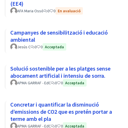
(EE4)
AFA Maria Ossó
0
0
En avaluació
Campanyes de sensibilització i educació
ambiental
Jesús C
0
0
Acceptada
Solució sostenible per a les platges sense
abocament artificial i intensiu de sorra.
APMA GARRAF - EdC
0
0
Acceptada
Concretar i quantificar la disminució
d’emissions de CO2 que es pretén portar a
terme amb el pla
APMA GARRAF - EdC
0
0
Acceptada