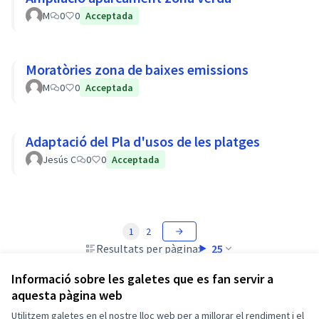
M
0
0
Acceptada
Moratòries zona de baixes emissions
M
0
0
Acceptada
Adaptació del Pla d'usos de les platges
Jesús C
0
0
Acceptada
1
2
Resultats per pàgina:
25
Informació sobre les galetes que es fan servir a
aquesta pàgina web
Utilitzem galetes en el nostre lloc web per a millorar el rendiment i el