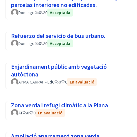
parcelas interiores no edificadas.
Domingo
0
0
Acceptada
Refuerzo del servicio de bus urbano.
Domingo
0
0
Acceptada
Enjardinament públic amb vegetació
autòctona
APMA GARRAF - EdC
0
0
En avaluació
Zona verda i refugi climàtic a la Plana
AT
0
0
En avaluació
Ampliació aparcament zona verda