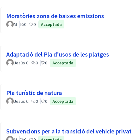
Moratòries zona de baixes emissions
M
0
0
Acceptada
Adaptació del Pla d'usos de les platges
Jesús C
0
0
Acceptada
Pla turístic de natura
Jesús C
0
0
Acceptada
Subvencions per a la transició del vehicle privat
M
0
0
Acceptada