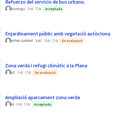
Refuerzo del servicio de bus urbano.
Domingo
0
0
Acceptada
Enjardinament públic amb vegetació autòctona
APMA GARRAF - EdC
0
0
En avaluació
Zona verda i refugi climàtic a la Plana
AT
0
0
En avaluació
Ampliació aparcament zona verda
M
0
0
Acceptada