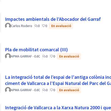
Impactes ambientals de l’Abocador del Garraf
Carlos Rodero
0
0
En avaluació
Pla de mobilitat comarcal (III)
APMA GARRAF - EdC
0
0
En avaluació
La integració total de l’espai de l'antiga colònia i
ciment de Vallcarca a l’Espai Natural del Parc del G
APMA GARRAF - EdC
0
0
En avaluació
Integració de Vallcarca a la Xarxa Natura 2000 i que