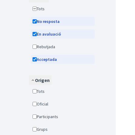
Tots
No resposta
En avaluació
Rebutjada
Acceptada
Origen
Tots
Oficial
Participants
Grups