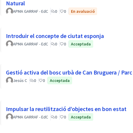
Natural
APMA GARRAF - EdC
0
0
En avaluació
Introduir el concepte de ciutat esponja
APMA GARRAF - EdC
0
0
Acceptada
Gestió activa del bosc urbà de Can Bruguera / Par
Jesús C
0
0
Acceptada
Impulsar la reutilització d’objectes en bon estat
APMA GARRAF - EdC
0
0
Acceptada