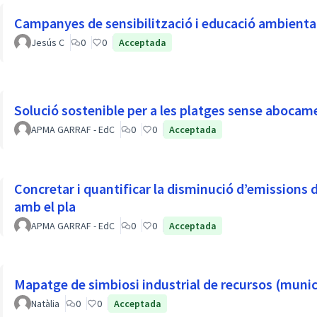
Campanyes de sensibilització i educació ambienta
Jesús C
0
0
Acceptada
Solució sostenible per a les platges sense abocament
APMA GARRAF - EdC
0
0
Acceptada
Concretar i quantificar la disminució d’emissions 
amb el pla
APMA GARRAF - EdC
0
0
Acceptada
Mapatge de simbiosi industrial de recursos (munic
Natàlia
0
0
Acceptada