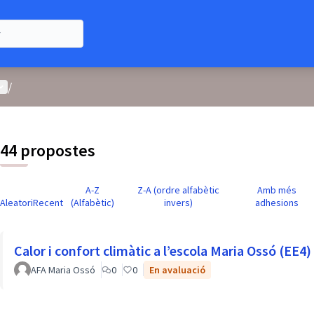
enú d'usuari
/
44 propostes
A-Z
Z-A (ordre alfabètic
Amb més
Aleatori
Recent
(Alfabètic)
invers)
adhesions
Calor i confort climàtic a l’escola Maria Ossó (EE4)
AFA Maria Ossó
0
0
En avaluació