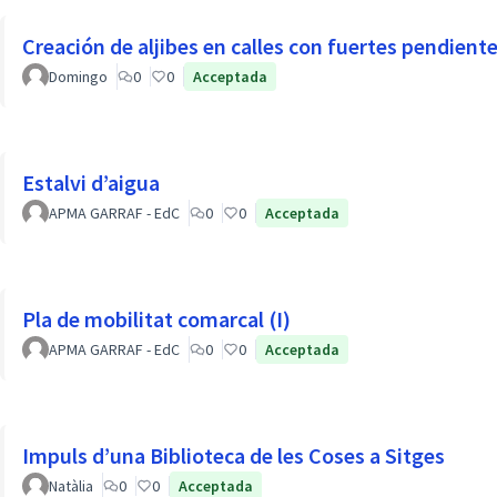
Creación de aljibes en calles con fuertes pendiente
Domingo
0
0
Acceptada
Estalvi d’aigua
APMA GARRAF - EdC
0
0
Acceptada
Pla de mobilitat comarcal (I)
APMA GARRAF - EdC
0
0
Acceptada
Impuls d’una Biblioteca de les Coses a Sitges
Natàlia
0
0
Acceptada