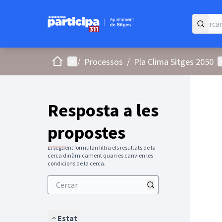
Inici
Menú principal
M
/
Processos
/
Pla Clima Sitges 2050
Resposta a les
propostes
El següent formulari filtra els resultats de la
cerca dinàmicament quan es canvien les
condicions de la cerca.
Estat