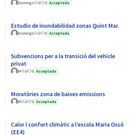
Domingo
0
0
Acceptada
Estudio de inundabilidad zonas Quint Mar.
Domingo
0
0
Acceptada
Subvencions per a la transició del vehicle
privat
M
0
0
Acceptada
Moratòries zona de baixes emissions
M
0
0
Acceptada
Calor i confort climàtic a l’escola Maria Ossó
(EE4)