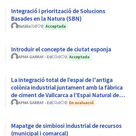
Integració i priorització de Solucions
Basades en la Natura (SBN)
Natàlia
0
0
Acceptada
Introduir el concepte de ciutat esponja
APMA GARRAF - EdC
0
0
Acceptada
La integració total de l’espai de l'antiga
colònia industrial juntament amb la fàbrica
de ciment de Vallcarca a l’Espai Natural del
Parc del Garraf
APMA GARRAF - EdC
0
0
En avaluació
Mapatge de simbiosi industrial de recursos
(municipal i comarcal)