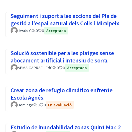
Seguiment i suport a les accions del Pla de
gestió a l'espai natural dels Colls i Miralpeix
Jesús C
0
0
Acceptada
Solució sostenible per a les platges sense
abocament artificial i intensiu de sorra.
APMA GARRAF - EdC
0
0
Acceptada
Crear zona de refugio climático enfrente
Escola Agnés.
Domingo
0
0
En avaluació
Estudio de inundabilidad zonas Quint Mar. 2