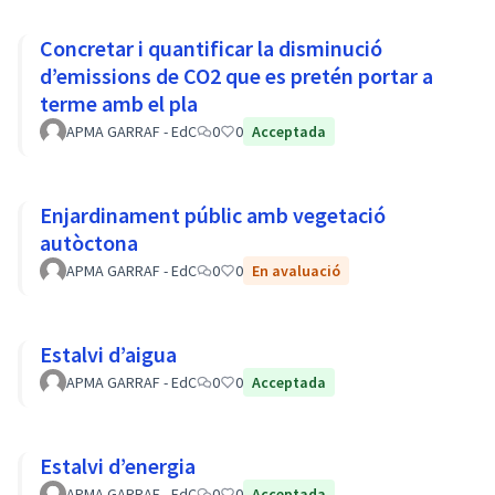
Concretar i quantificar la disminució
d’emissions de CO2 que es pretén portar a
terme amb el pla
APMA GARRAF - EdC
0
0
Acceptada
Enjardinament públic amb vegetació
autòctona
APMA GARRAF - EdC
0
0
En avaluació
Estalvi d’aigua
APMA GARRAF - EdC
0
0
Acceptada
Estalvi d’energia
APMA GARRAF - EdC
0
0
Acceptada