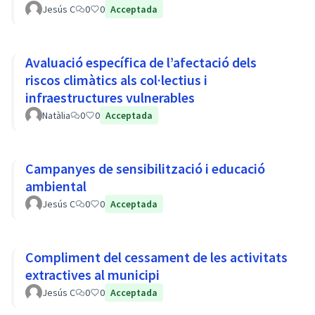
Jesús C
0
0
Acceptada
Avaluació específica de l’afectació dels
riscos climàtics als col·lectius i
infraestructures vulnerables
Natàlia
0
0
Acceptada
Campanyes de sensibilització i educació
ambiental
Jesús C
0
0
Acceptada
Compliment del cessament de les activitats
extractives al municipi
Jesús C
0
0
Acceptada