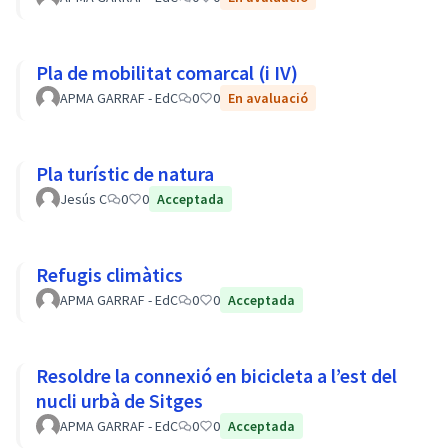
Pla de mobilitat comarcal (i IV)
APMA GARRAF - EdC
0
0
En avaluació
Pla turístic de natura
Jesús C
0
0
Acceptada
Refugis climàtics
APMA GARRAF - EdC
0
0
Acceptada
Resoldre la connexió en bicicleta a l’est del
nucli urbà de Sitges
APMA GARRAF - EdC
0
0
Acceptada