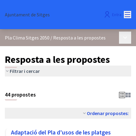
Menú
Ajuntament de Sitges
Entra
Menú p
Pla Clima Sitges 2050
/
Resposta a les propostes
Resposta a les propostes
Filtrar i cercar
44 propostes
Ordenar propostes:
Adaptació del Pla d'usos de les platges