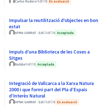
Carlos Rodero
0
0
En avaluació
Impulsar la reutilització d’objectes en bon
estat
APMA GARRAF - EdC
0
0
Acceptada
Impuls d’una Biblioteca de les Coses a
Sitges
Natàlia
0
0
Acceptada
Integració de Vallcarca a la Xarxa Natura
2000 i que formi part del Pla d’Espais
d’Interès Natural
APMA GARRAF - EdC
0
0
En avaluació