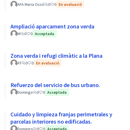
AFA Maria Ossó
0
0
En avaluació
Ampliació aparcament zona verda
M
0
0
Acceptada
Zona verda i refugi climàtic a la Plana
AT
0
0
En avaluació
Refuerzo del servicio de bus urbano.
Domingo
0
0
Acceptada
Cuidado y limpieza franjas perimetrales y
parcelas interiores no edificadas.
Domingo
0
0
Acceptada