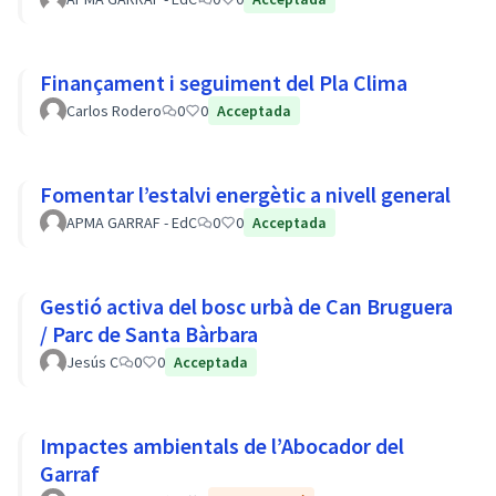
Finançament i seguiment del Pla Clima
Carlos Rodero
0
0
Acceptada
Fomentar l’estalvi energètic a nivell general
APMA GARRAF - EdC
0
0
Acceptada
Gestió activa del bosc urbà de Can Bruguera
/ Parc de Santa Bàrbara
Jesús C
0
0
Acceptada
Impactes ambientals de l’Abocador del
Garraf