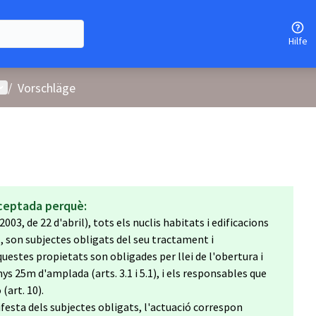
Hilfe
enutzer-Menü
/
Vorschläge
ceptada perquè:
2003, de 22 d'abril), tots els nuclis habitats i edificacions
, son subjectes obligats del seu tractament i
questes propietats son obligades per llei de l'obertura i
 25m d'amplada (arts. 3.1 i 5.1), i els responsables que
(art. 10).
ifesta dels subjectes obligats, l'actuació correspon