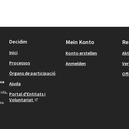
Decidim
Mein Konto
Re
Inici
Konto erstellen
Akt
Processos
Anmelden
Ver
Òrgans de participació
Off
iva
Ajuda
vila,
Portal d'Entitats i
Voluntariat
una
(Externer Link)