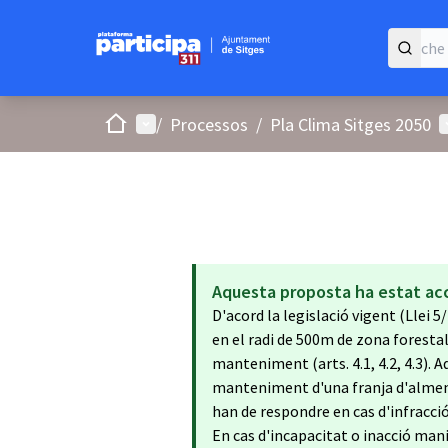
Start
Hauptmenü
B
/
Processos
/
Pla Clima Sitges 2050
Aquesta proposta ha estat ac
D'acord la legislació vigent (Llei 5/
en el radi de 500m de zona forestal
manteniment (arts. 4.1, 4.2, 4.3). A
manteniment d'una franja d'almenys
han de respondre en cas d'infracció 
En cas d'incapacitat o inacció man