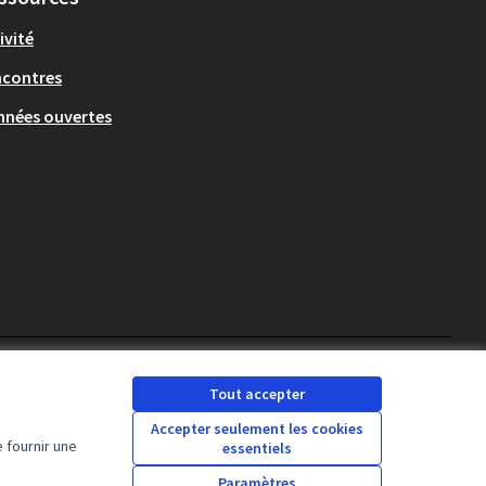
ivité
ncontres
nées ouvertes
Français
Triar la llengua
Elegir el idioma
Cho
Tout accepter
Accepter seulement les cookies
 fournir une
essentiels
Licence Creative Comm
(Lien externe)
Paramètres