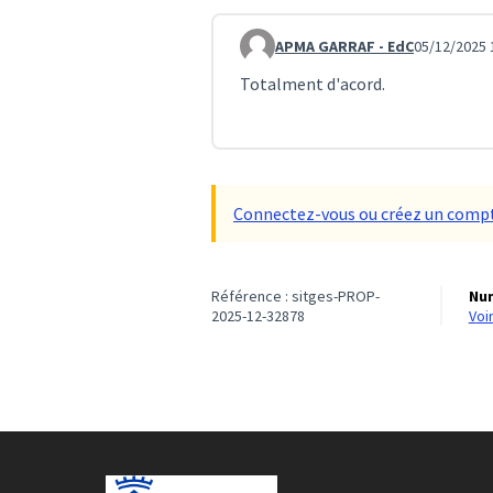
APMA GARRAF - EdC
05/12/2025 
Commentaire 5215
Totalment d'acord.
Connectez-vous ou créez un compt
Référence : sitges-PROP-
Num
2025-12-32878
vo