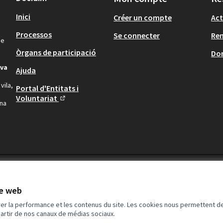
Inici
Créer un compte
Act
Processos
Se connecter
Re
de
Òrgans de participació
Don
iva
Ajuda
vila,
Portal d'Entitats i
Voluntariat
una
(Lien externe)
te web
rer la performance et les contenus du site. Les cookies nous permettent de
partir de nos canaux de médias sociaux.