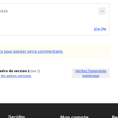
19:10
0
0
e pour ajouter votre commentaire.
éro de version 1
(sur 1)
Vérifiez l'empreinte
ir les autres versions
numérique
Decidim
Mon compte
Re