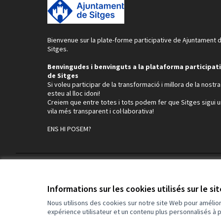
Bienvenue sur la plate-forme participative de Ajuntament 
Sitges.
Benvingudes i benvinguts a la plataforma participat
de Sitges
Si voleu participar de la transformació i millora de la nostra 
esteu al lloc idoni!
Creiem que entre totes i tots podem fer que Sitges sigui 
vila més transparent i col·laborativa!
ENS HI POSEM?
Conditions d'utilisation
Paramètres des cookies
Informations sur les cookies utilisés sur le si
Nous utilisons des cookies sur notre site Web pour amélio
expérience utilisateur et un contenu plus personnalisés à 