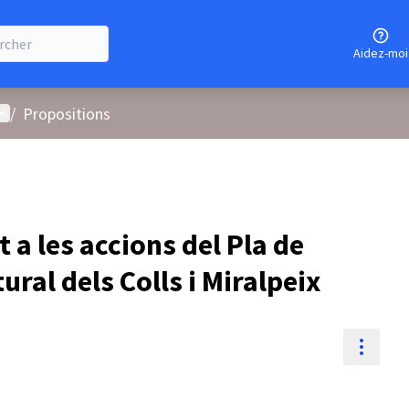
Aidez-moi
enu utilisateur
/
Propositions
 a les accions del Pla de
tural dels Colls i Miralpeix
Resou