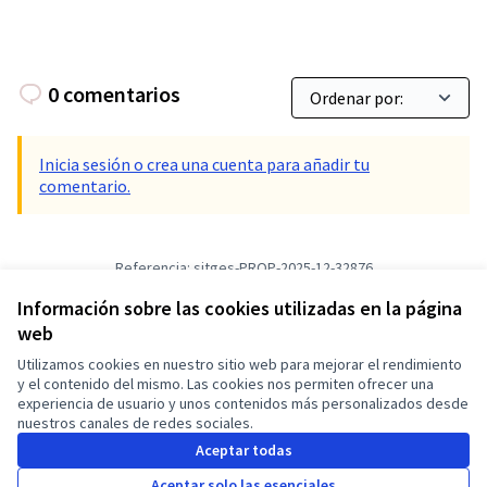
0 comentarios
Inicia sesión o crea una cuenta para añadir tu
comentario.
Referencia: sitges-PROP-2025-12-32876
Versión 1
(de 1)
ver otras versiones
Información sobre las cookies utilizadas en la página
Verificar huella digital
web
Utilizamos cookies en nuestro sitio web para mejorar el rendimiento
Términos y condiciones de uso
y el contenido del mismo. Las cookies nos permiten ofrecer una
Configuración de cookies
experiencia de usuario y unos contenidos más personalizados desde
Castellano
nuestros canales de redes sociales.
Triar la llengua
Elegir el idioma
Choose language
Choisir la langue
Sprache wähl
Aceptar todas
Aceptar solo las esenciales