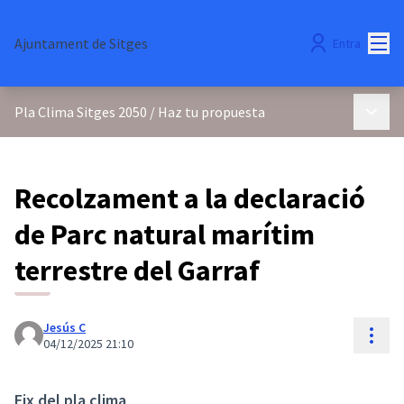
Menú
Ajuntament de Sitges
Entra
Menú p
Pla Clima Sitges 2050
/
Haz tu propuesta
Recolzament a la declaració
de Parc natural marítim
terrestre del Garraf
Jesús C
Cont
04/12/2025 21:10
Eix del pla clima