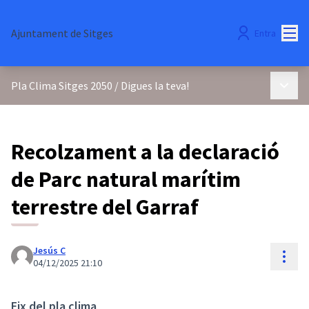
Menú
Ajuntament de Sitges
Entra
Menú p
Pla Clima Sitges 2050
/
Digues la teva!
Recolzament a la declaració
de Parc natural marítim
terrestre del Garraf
Jesús C
Cont
04/12/2025 21:10
Eix del pla clima