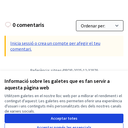
0 comentaris
Inicia sessió o crea un compte per afegir el teu
comentari.
Referència: sitges-PROP-2025-12-32876
Versió 1
(de 1)
veure altres versions
Informació sobre les galetes que es fan servir a
Verifica l'empremta digital
aquesta pàgina web
Utilitzem galetes en el nostre lloc web per a millorar el rendiment i el
Termes i condicions d'ús
contingut d'aquest. Les galetes ens permeten oferir una experiència
Configuració de les galetes
d'usuari i uns continguts més personalitzats des dels nostres canals
Català
de xarxes socials.
Triar la llengua
Elegir el idioma
Choose language
Choisir la langue
Sprache wähl
Acceptar totes
Acceptar només les essencials