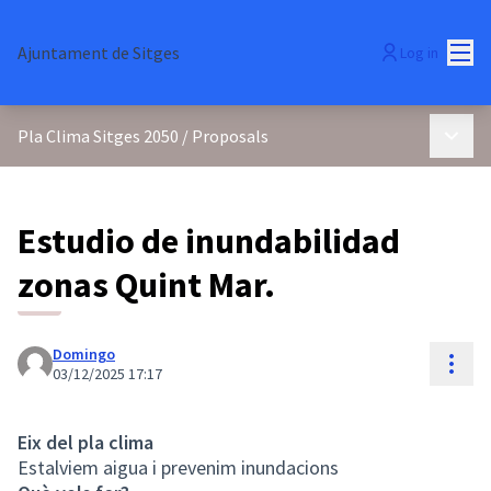
Mai
Ajuntament de Sitges
Log in
Main 
Pla Clima Sitges 2050
/
Proposals
Estudio de inundabilidad
zonas Quint Mar.
Domingo
Reso
03/12/2025 17:17
Eix del pla clima
Estalviem aigua i prevenim inundacions