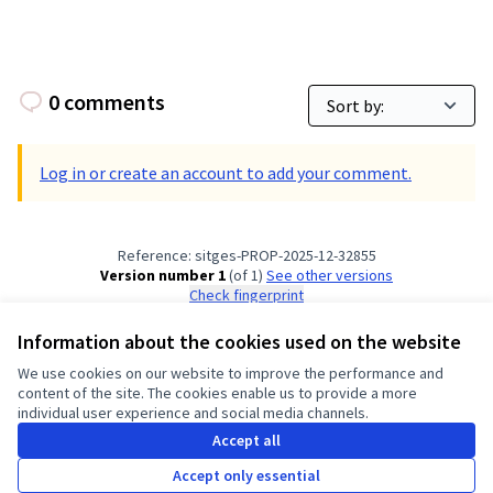
0 comments
Log in or create an account to add your comment.
Reference: sitges-PROP-2025-12-32855
Version number 1
(of 1)
see other versions
Check fingerprint
Information about the cookies used on the website
Terms of Service
We use cookies on our website to improve the performance and
Cookie settings
content of the site. The cookies enable us to provide a more
English
individual user experience and social media channels.
Triar la llengua
Elegir el idioma
Choose language
Choisir la langue
Sprache wähl
Accept all
Accept only essential