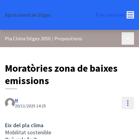
Menu
Ajuntament de Sitges
Se connecter
Menu p
Pla Clima Sitges 2050
/
Propositions
Moratòries zona de baixes
emissions
M
Reso
20/11/2025 14:25
Eix del pla clima
Mobilitat sostenible