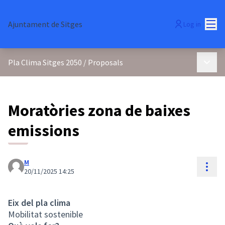
Mai
Ajuntament de Sitges
Log in
Main 
Pla Clima Sitges 2050
/
Proposals
Moratòries zona de baixes
emissions
M
Reso
20/11/2025 14:25
Eix del pla clima
Mobilitat sostenible