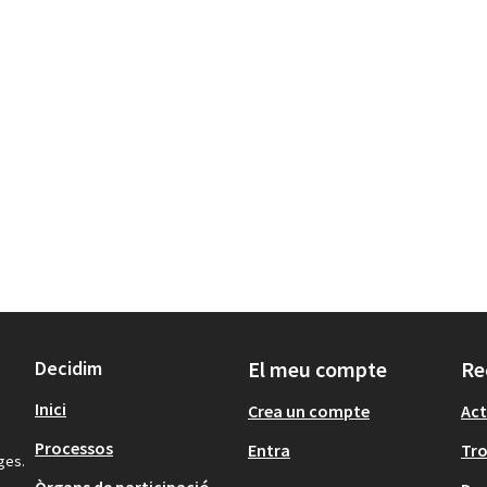
Decidim
El meu compte
Re
Inici
Crea un compte
Act
Processos
Entra
Tr
ges.