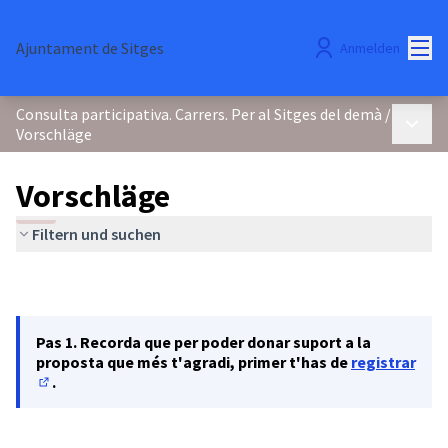
Hau
Ajuntament de Sitges
Anmelden
Consulta participativa. Carrers. Per al Sitges del demà
/
Haupt
Vorschläge
Vorschläge
Filtern und suchen
Pas 1. Recorda que per poder donar suport a la
proposta que més t'agradi, primer t'has de
registrar
.
(In neuem Tab öffnen)