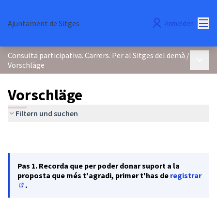
Hau
Ajuntament de Sitges
Anmelden
Consulta participativa. Carrers. Per al Sitges del demà
/
Haupt
Vorschläge
Vorschläge
Filtern und suchen
Pas 1. Recorda que per poder donar suport a la
proposta que més t'agradi, primer t'has de
registrar
.
(In neuem Tab öffnen)