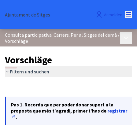
Hau
Ajuntament de Sitges
Anmelden
Consulta participativa. Carrers. Per al Sitges del demà
/
Haupt
Vorschläge
Vorschläge
Filtern und suchen
Pas 1. Recorda que per poder donar suport a la
proposta que més t'agradi, primer t'has de
registrar
.
(In neuem Tab öffnen)