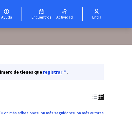
Ayuda
Encuentros
Actividad
Entra
rimero de tienes que
registrar
.
(Abrir en una pestaña nueva)
o)
Con más adhesiones
Con más seguidoras
Con más autoras