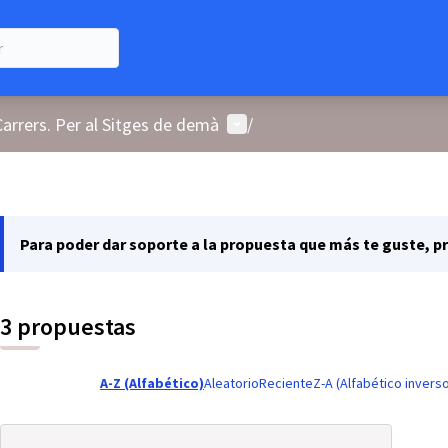
Menú de usuario
Carrers. Per al Sitges de demà
/
Para poder dar soporte a la propuesta que más te guste, p
3 propuestas
A-Z (Alfabético)
Aleatorio
Reciente
Z-A (Alfabético invers