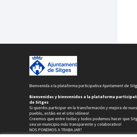
Bienvenida a la plataforma participativa Ajuntament de Sit
Bienvenidas y bienvenidos a la plataforma participat
de Sitges
Si queréis participar en la transformación y mejora de nue
pueblo, estáis en el sitio idóneo!
Creemos que entre todas y todos podemos hacer que Sit
sea un municipio más transparente y colaborativo!
NOS PONEMOS A TRABAJAR?