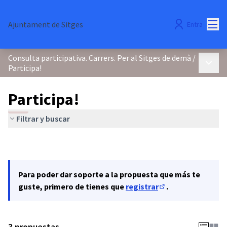
Menú
Ajuntament de Sitges
Entra
Consulta participativa. Carrers. Per al Sitges de demà
/
Menú p
Participa!
Participa!
Filtrar y buscar
Para poder dar soporte a la propuesta que más te
guste, primero de tienes que
registrar
.
(Abrir en una pesta
3 propuestas