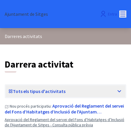
Menú
Ajuntament de Sitges
Entra
Darreres activitats
Darrera activitat
Tots els tipus d'activitats
Aprovació del Reglament del servei
Nou procés participatiu:
del Fons d’Habitatges d’Inclusió de l'Ajuntam…
Aprovació del Reglament del servei del Fons d’Habitatges d’Inclusió
de l'Ajuntament de Sitges - Consulta pública prèvia