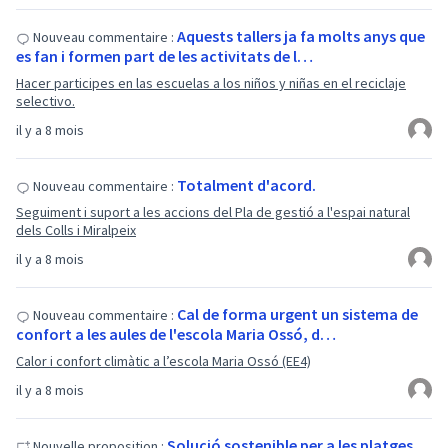
Aquests tallers ja fa molts anys que
Nouveau commentaire :
es fan i formen part de les activitats de l…
Hacer participes en las escuelas a los niños y niñas en el reciclaje
selectivo.
il y a 8 mois
Totalment d'acord.
Nouveau commentaire :
Seguiment i suport a les accions del Pla de gestió a l'espai natural
dels Colls i Miralpeix
il y a 8 mois
Cal de forma urgent un sistema de
Nouveau commentaire :
confort a les aules de l'escola Maria Ossó, d…
Calor i confort climàtic a l’escola Maria Ossó (EE4)
il y a 8 mois
Solució sostenible per a les platges
Nouvelle proposition :