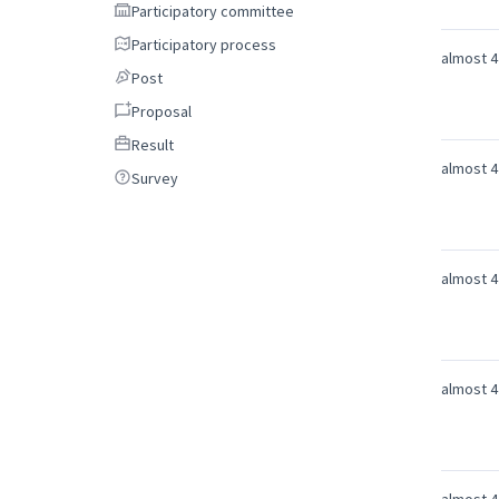
Participatory committee
Participatory committee
Participatory process
Participatory process
almost 4
Post
Post
Proposal
Proposal
Result
Result
almost 4
Survey
Survey
almost 4
almost 4