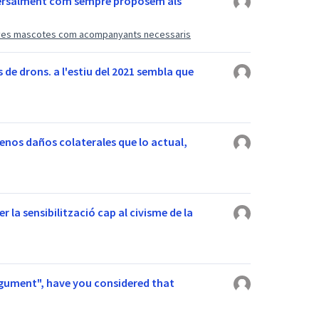
sversalment com sempre proposem als
seves mascotes com acompanyants necessaris
s de drons. a l'estiu del 2021 sembla que
nos daños colaterales que lo actual,
r la sensibilització cap al civisme de la
gument", have you considered that