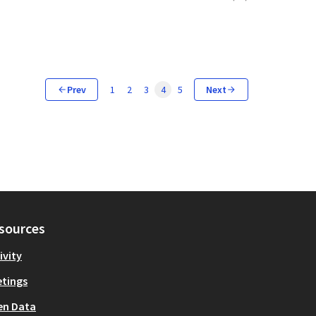
Prev
1
2
3
4
5
Next
sources
ivity
tings
en Data