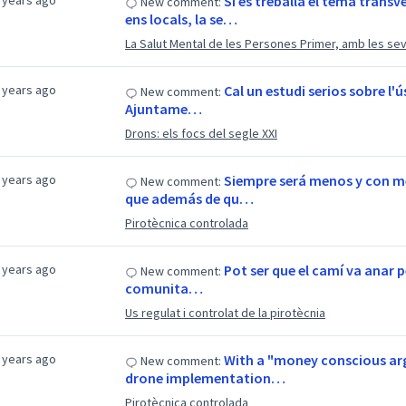
 years ago
Si es treballa el tema tran
New comment:
ens locals, la se…
La Salut Mental de les Persones Primer, amb les 
 years ago
Cal un estudi serios sobre l'ú
New comment:
Ajuntame…
Drons: els focs del segle XXI
 years ago
Siempre será menos y con me
New comment:
que además de qu…
Pirotècnica controlada
 years ago
Pot ser que el camí va anar pe
New comment:
comunita…
Us regulat i controlat de la pirotècnia
 years ago
With a "money conscious ar
New comment:
drone implementation…
Pirotècnica controlada