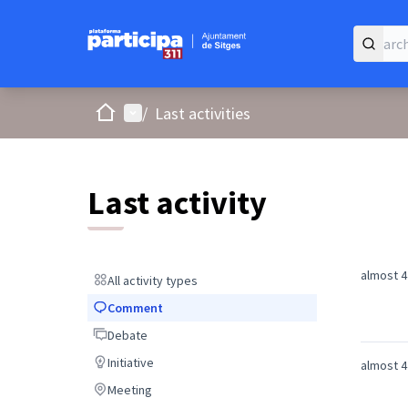
Home
Main menu
/
Last activities
Last activity
almost 4
All activity types
All activity types
Comment
Comment
Debate
Debate
Initiative
Initiative
almost 4
Meeting
Meeting