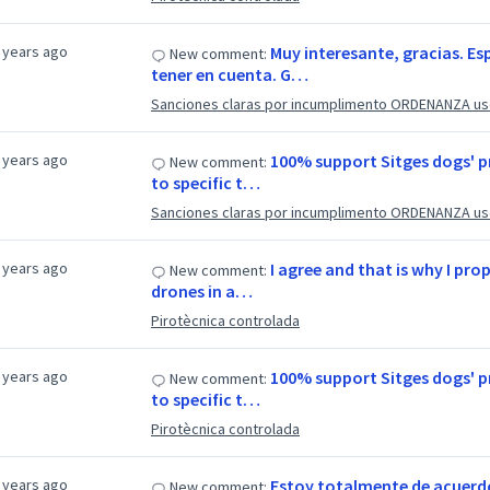
 years ago
Muy interesante, gracias. E
New comment:
tener en cuenta. G…
Sanciones claras por incumplimento ORDENANZA uso
 years ago
100% support Sitges dogs' pr
New comment:
to specific t…
Sanciones claras por incumplimento ORDENANZA uso
 years ago
I agree and that is why I pro
New comment:
drones in a…
Pirotècnica controlada
 years ago
100% support Sitges dogs' pr
New comment:
to specific t…
Pirotècnica controlada
 years ago
Estoy totalmente de acuerdo,
New comment: