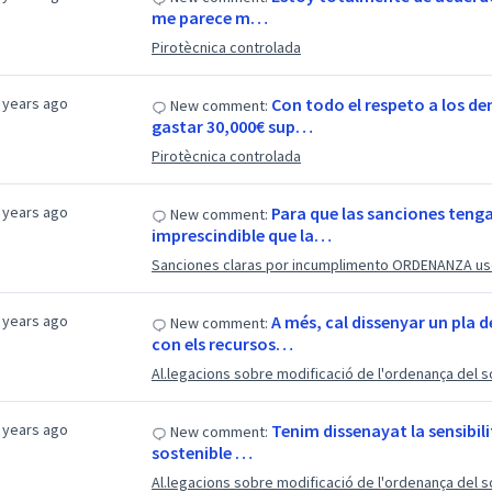
me parece m…
Pirotècnica controlada
 years ago
Con todo el respeto a los d
New comment:
gastar 30,000€ sup…
Pirotècnica controlada
 years ago
Para que las sanciones tenga
New comment:
imprescindible que la…
Sanciones claras por incumplimento ORDENANZA uso
 years ago
A més, cal dissenyar un pla
New comment:
con els recursos…
Al.legacions sobre modificació de l'ordenança del s
 years ago
Tenim dissenayat la sensibil
New comment:
sostenible …
Al.legacions sobre modificació de l'ordenança del s