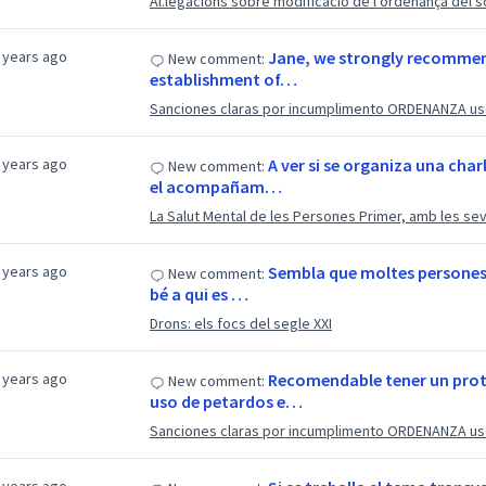
Al.legacions sobre modificació de l'ordenança del s
 years ago
Jane, we strongly recommen
New comment:
establishment of…
Sanciones claras por incumplimento ORDENANZA uso
 years ago
A ver si se organiza una cha
New comment:
el acompañam…
La Salut Mental de les Persones Primer, amb les 
 years ago
Sembla que moltes persones u
New comment:
bé a qui es …
Drons: els focs del segle XXI
 years ago
Recomendable tener un prot
New comment:
uso de petardos e…
Sanciones claras por incumplimento ORDENANZA uso