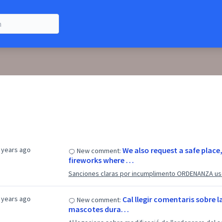
 years ago
We also request a safe place
New comment:
fireworks where …
Sanciones claras por incumplimento ORDENANZA uso
 years ago
Cal llegir comentaris sobre l
New comment:
mascotes dura…