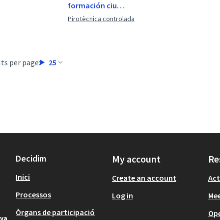
formación ciu…
Pirotècnica controlada
ts per page:
25
Decidim
My account
Re
Inici
Create an account
Act
Processos
Log in
Mee
Òrgans de participació
Op
iva